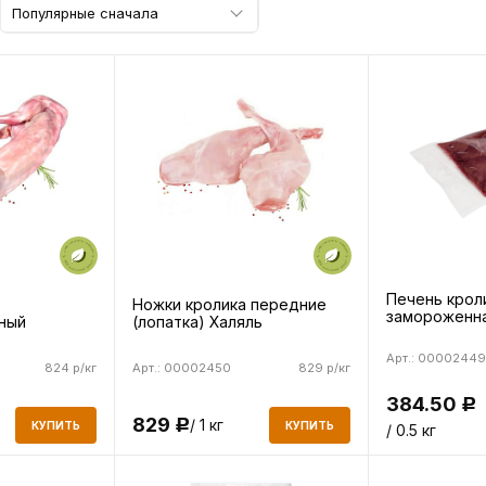
Популярные сначала
Печень крол
Ножки кролика передние
замороженна
ный
(лопатка) Халяль
Арт.: 00002449
824 р/кг
Арт.: 00002450
829 р/кг
384.50
Р
829
/ 1 кг
Р
КУПИТЬ
КУПИТЬ
/ 0.5 кг