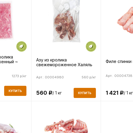
ролика
Азу из кролика
Филе спинки 
женный ~
свежемороженное Халяль
Арт.: 00004738
1273 р/кг
Арт.: 00004980
560 р/кг
КУПИТЬ
1 421
560
/ 1 кг
/ 1 кг
Р
Р
КУПИТЬ