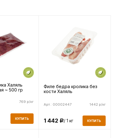
ика Халяль
Филе бедра кролика без
я ~ 500 гр
кости Халяль
769 р/кг
Арт.: 00002447
1442 р/кг
КУПИТЬ
1 442
/ 1 кг
Р
КУПИТЬ