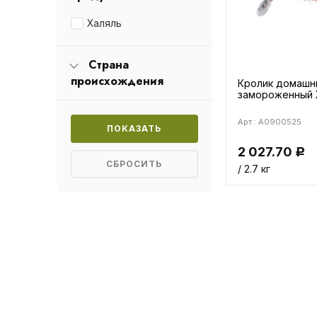
Халяль
Страна
происхождения
Кролик домашн
замороженный 
Арт.: A0900525
2 027.70
Р
/ 2.7 кг