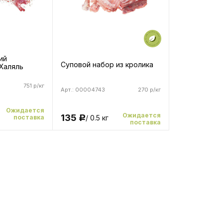
ий
Суповой набор из кролика
Халяль
751 р/кг
Арт.: 00004743
270 р/кг
Ожидается
Ожидается
135
поставка
/ 0.5 кг
Р
поставка