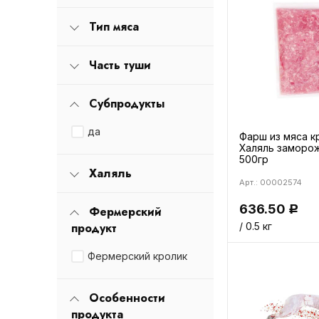
Тип мяса
Часть туши
Субпродукты
да
Фарш из мяса к
Халяль заморо
500гр
Халяль
Арт.: 00002574
636.50
Фермерский
Р
продукт
/ 0.5 кг
Фермерский кролик
Особенности
продукта