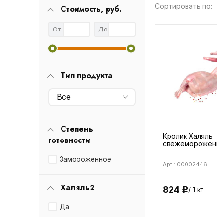
Сортировать по:
Стоимость, руб.
От
До
Тип продукта
Все
Степень
Кролик Халяль
готовности
свежеморожен
Замороженное
Арт.: 00002446
Халяль2
824
/ 1 кг
Р
Да