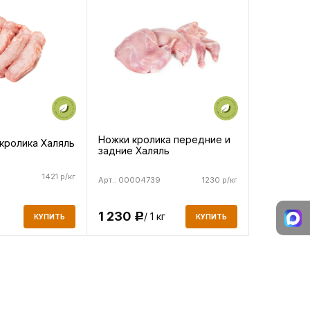
Ножки кролика передние и
кролика Халяль
задние Халяль
1421 р/кг
Арт.: 00004739
1230 р/кг
1 230
/ 1 кг
Р
КУПИТЬ
КУПИТЬ