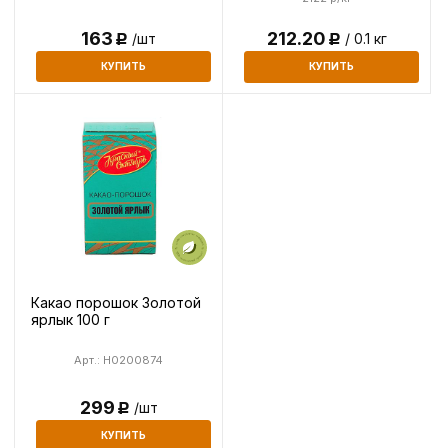
163
212.20
/шт
/ 0.1 кг
Р
Р
КУПИТЬ
КУПИТЬ
Какао порошок Золотой
ярлык 100 г
Арт.: H0200874
299
/шт
Р
КУПИТЬ