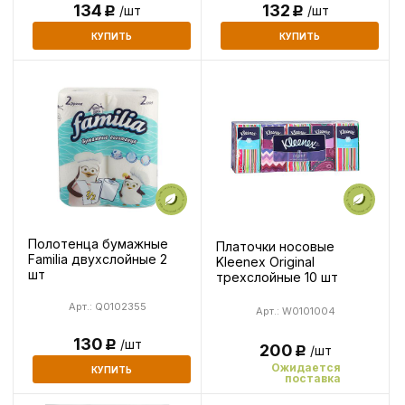
132
134
/шт
/шт
Р
Р
КУПИТЬ
КУПИТЬ
Полотенца бумажные
Платочки носовые
Familia двухслойные 2
Kleenex Original
шт
трехслойные 10 шт
Арт.: Q0102355
Арт.: W0101004
130
/шт
Р
200
/шт
Р
Ожидается
КУПИТЬ
поставка