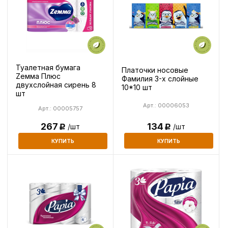
Туалетная бумага
Платочки носовые
Zeммa Плюс
Фамилия 3-х слойные
двухслойная сирень 8
10*10 шт
шт
Арт.: 00006053
Арт.: 00005757
134
267
/шт
/шт
Р
Р
КУПИТЬ
КУПИТЬ