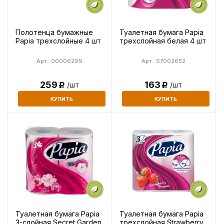
Полотенца бумажные
Туалетная бумага Papia
Papia трехслойные 4 шт
трехслойная белая 4 шт
Арт.: 00006299
Арт.: S7002652
259
163
/шт
/шт
Р
Р
КУПИТЬ
КУПИТЬ
Туалетная бумага Papia
Туалетная бумага Papia
3-слойная Secret Garden
трехслойная Strawberry