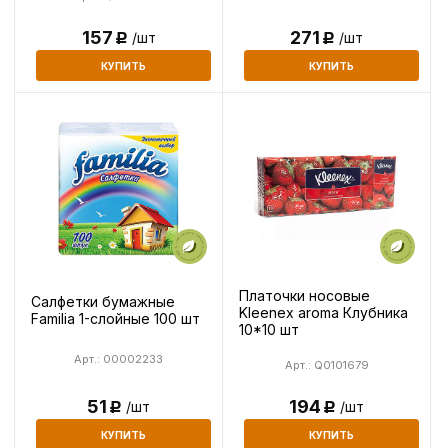
157
271
/шт
/шт
Р
Р
КУПИТЬ
КУПИТЬ
Платочки носовые
Салфетки бумажные
Kleenex aroma Клубника
Familia 1-слойные 100 шт
10*10 шт
Арт.: 00002233
Арт.: Q0101679
194
51
/шт
/шт
Р
Р
КУПИТЬ
КУПИТЬ