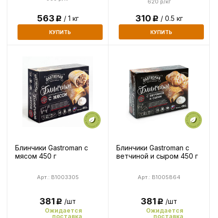
620 р/кг
310
563
/ 0.5 кг
/ 1 кг
Р
Р
КУПИТЬ
КУПИТЬ
Блинчики Gastroman с
Блинчики Gastroman с
мясом 450 г
ветчиной и сыром 450 г
Арт.: B1003305
Арт.: B1005864
381
381
/шт
/шт
Р
Р
Ожидается
Ожидается
поставка
поставка