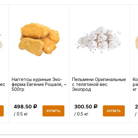
Наггетсы куриные Эко-
Пельмени Оригинальные
Ко
вес
ферма Евгения Рошаля, ~
с телятиной вес
ра
500гр
Экопрод
кг
498.50
300.50
Р
Р
КУПИТЬ
КУПИТЬ
/ 0.5 кг
/ 0.5 кг
/