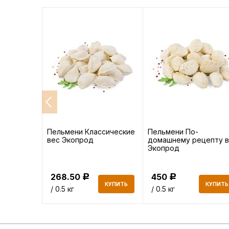
ядиной
Пельмени Классические
Пельмени По-
у" Халяль
вес Экопрод
домашнему рецепту 
нные
Экопрод
268.50
450
Р
Р
КУПИТЬ
КУПИТЬ
КУПИТЬ
/ 0.5 кг
/ 0.5 кг