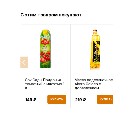
С этим товаром покупают
Сок Сады Придонья
Масло подсолнечное
томатный с мякотью 1
Altero Golden с
л
добавлением
оливкового 81
149
219
КУПИТЬ
КУПИТЬ