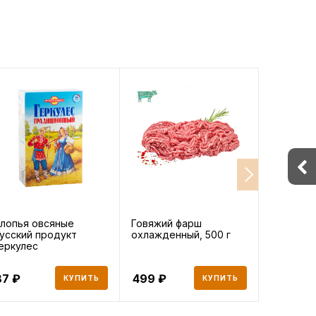
лопья овсяные
Говяжий фарш
Лепешка 
усский продукт
охлажденный, 500 г
еркулес
радиционный 500 г
87
499
65
КУПИТЬ
КУПИТЬ