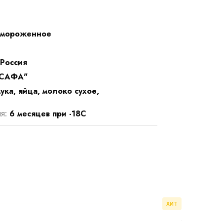
амороженное
Россия
САФА"
мука, яйца, молоко сухое,
6 месяцев при -18С
ия:
ХИТ