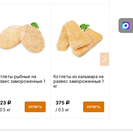
тлеты рыбные на
Котлеты из кальмара на
Рыбные п
звес замороженные 1
развес замороженные 1
заморожен
кг
223
375
446
Р
Р
Р
КУПИТЬ
КУПИТЬ
 0.5 кг
/ 0.5 кг
/кг