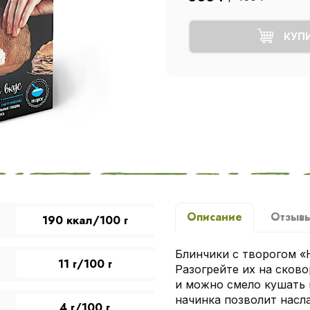
КУП
Описание
Отзыв
190 ккал/100 г
Блинчики с творогом «
11 г/100 г
Разогрейте их на сково
и можно смело кушать 
начинка позволит нас
4 г/100 г