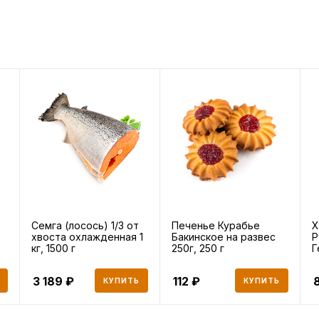
Семга (лосось) 1/3 от
Печенье Курабье
Х
хвоста охлажденная 1
Бакинское на развес
Р
кг, 1500 г
250г, 250 г
Г
Т
3 189
112
КУПИТЬ
КУПИТЬ