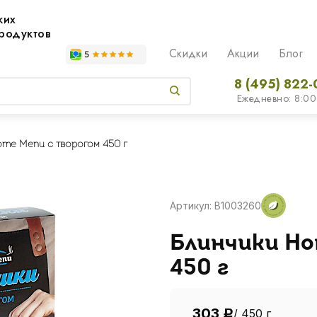
жих
родуктов
Скидки
Акции
Блог
8 (495) 822-
Ежедневно: 8:00
me Menu с творогом 450 г
Артикул: B1003260
Блинчики Ho
450 г
303
/ 450 г
Р