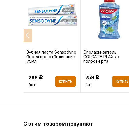
ные Aura
Зубная паста Sensodyne
Ополаскиватель
бережное отбеливание
COLGATE PLAX д/
5 шт
75мл
полости рта
Освежающая мята
250мл
288
259
Р
Р
КУПИТЬ
КУПИТЬ
КУПИТЬ
/шт
/шт
С этим товаром покупают