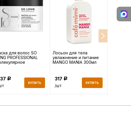
ска для волос SO
Лосьон для тела
Кондицио
ONG PROFESSIONAL
увлажнение и питание
LONG ST
олекулярное
MANGO MANIA 300мл
Укреплени
сстановление 500мл
300мл
437
317
358
Р
Р
Р
КУПИТЬ
КУПИТЬ
шт
/шт
/шт