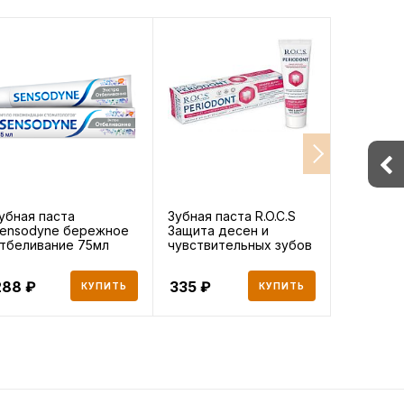
убная паста
Зубная паста R.O.C.S
Ополаск
ensodyne бережное
Защита десен и
COLGATE
тбеливание 75мл
чувствительных зубов
полости 
94
Освежаю
288
335
259
КУПИТЬ
КУПИТЬ