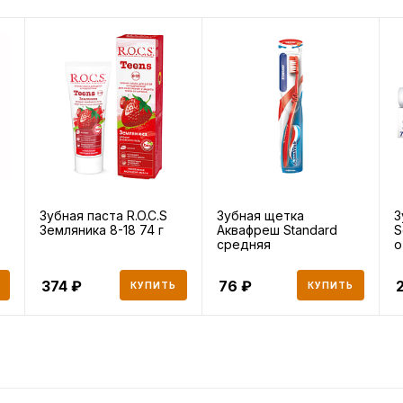
Зубная паста R.O.C.S
Зубная щетка
З
Земляника 8-18 74 г
Аквафреш Standard
S
средняя
о
374
76
КУПИТЬ
КУПИТЬ