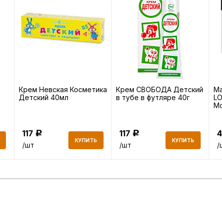
Крем Невская Косметика
Крем СВОБОДА Детский
Ма
Детский 40мл
в тубе в футляре 40г
L
М
во
117
117
Р
Р
КУПИТЬ
КУПИТЬ
/шт
/шт
/