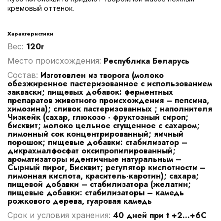
кремовый оттенок.
Характеристики
120г
Вес:
Республика Беларусь
Место происхождения:
Изготовлен из творога (молоко
Cостав:
обезжиренное пастеризованное с использованием
закваски; пищевых добавок: ферментных
препаратов животного происхождения – пепсина,
химозина); сливок пастеризованных ; наполнителя
Чизкейк (сахар, глюкозо - фруктозный сироп;
бисквит; молоко цельное сгущенное с сахаром;
лимонный сок концентрированный; яичный
порошок; пищевые добавки: стабилизатор –
дикрахмалфосфат оксипропилированный;
ароматизаторы идентичные натуральным –
Сырный пирог, Бисквит; регулятор кислотности –
лимонная кислота, краситель-каротин); сахара;
пищевой добавки – стабилизатора (желатин;
пищевые добавки: стабилизаторы – камедь
рожкового дерева, гуаровая камедь
40 дней при t +2...+6С
Срок и условия хранения: