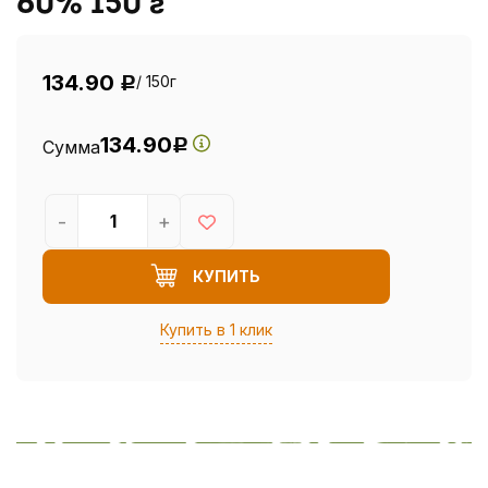
60% 150 г
134.90
/ 150г
Р
134.90
Сумма
Р
-
+
КУПИТЬ
Купить в 1 клик