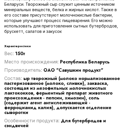
Беларуси. Творожный сыр служит ценным источником
минеральных веществ, белка и жирных кислот. Также в
его составе присутствуют молочнокислые бактерии,
которые улучшают процесс пищеварения. Его можно
использовать для приготовления сытных бутербродов,
брускетт, салатов и закусок
Характеристики
150г
Вес:
Республика Беларусь
Место происхождения:
ОАО "Савушкин продукт"
Производитель:
ыр творожный (молоко нормализованное
Cостав:
пастеризованное (молоко, сливки), закваска,
состоящая из мезофильных молочнокислых
лактококков, ферментный препарат животного
происхождения - пепсин, химозин), соль
(содержит агент антислеживающий -
ферроцианид калия), допускается отделение
сыворотки
Для бутербродов и
Особенности продукта:
сэндвичей