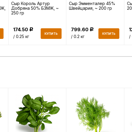
Сыр Король Артур
Сыр Эмменталер 45%
С
МЖ,
Добряна 50% БЗМЖ, ~
Швейцария, ~ 200 гр
20
250 гр
174.50
799.60
1
Р
Р
КУПИТЬ
КУПИТЬ
/ 0.25 кг
/ 0.2 кг
/