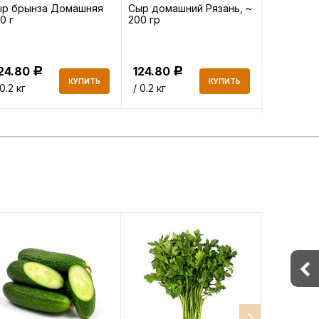
ыр брынза Домашняя
Сыр домашний Рязань, ~
Сыр Горн
0 г
200 гр
деревенс
гр
24.80
124.80
853.80
Р
Р
КУПИТЬ
КУПИТЬ
 0.2 кг
/ 0.2 кг
/ 0.2 кг