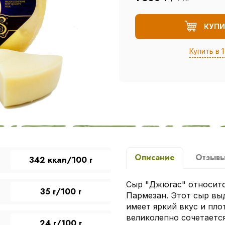
КУПИ
Купить в 1
Описание
Отзыв
342 ккал/100 г
Cыр "Джюгас" относитс
35 г/100 г
Пармезан. Этот сыр вы
имеет яркий вкус и пл
великолепно сочетаетс
24 г/100 г