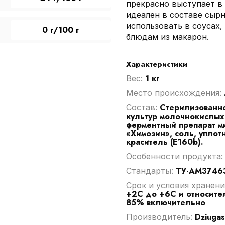
прекрасно выступает в
идеален в составе сырн
использовать в соусах, 
0 г/100 г
блюдам из макарон.
Характеристики
1 кг
Вес:
Место происхождения:
Стерилизованно
Cостав:
культур молочнокислых
ферментный препарат м
«Химозин», соль, уплот
краситель (Е160b).
Особенности продукта
ТУ-АМ37463
Стандарты:
Срок и условия хранени
+2С до +6С и относите
85% включительно
Dziugas
Производитель: