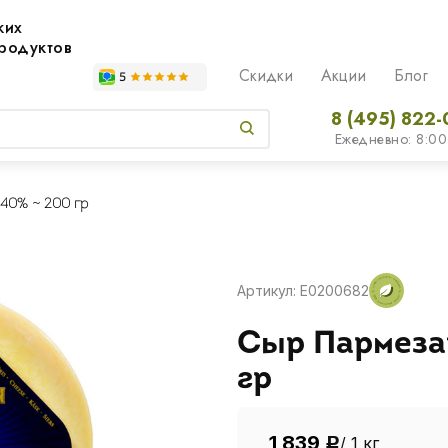
жих
родуктов
Скидки
Акции
Блог
8 (495) 822-
Ежедневно: 8:00
40% ~ 200 гр
Артикул: E0200682
Сыр Пармеза
гр
1 839
/ 1 кг
Р