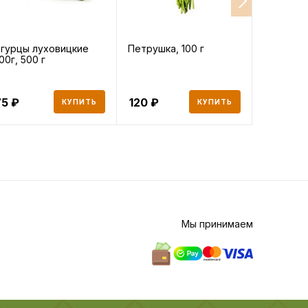
гурцы луховицкие
Петрушка, 100 г
Морковь 
00г, 500 г
75
120
40
КУПИТЬ
КУПИТЬ
Мы принимаем