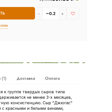
-
+
ТЬ
 клик
ы
(1)
Доставка
Оплата
я к группе твердых сыров типа
держивается не менее 3-х месяцев,
отную консистенцию. Сыр "Джюгас"
я с красными и белыми винами,