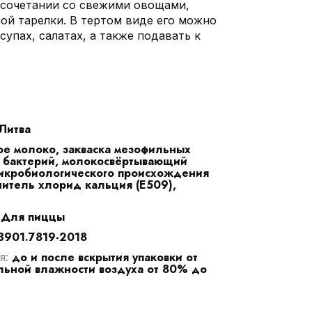
 сочетании со свежими овощами,
ой тарелки. В тертом виде его можно
супах, салатах, а также подавать к
Литва
е молоко, закваска мезофильных
 бактерий, молокосвёртывающий
икробиологического происхождения
нитель хлорид кальция (Е509),
Для пиццы
:
901.7819-2018
до и после вскрытия упаковки от
я:
льной влажности воздуха от 80% до