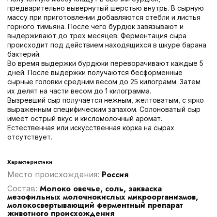
предварительно вывернутый шерстью внутрь. В сырную
массу при приготовлении добавляются стебли и листья
горного тимьяна. После чего бурдюк завязывают и
выдерживают до трех месяцев. Ферментация сыра
происходит под действием находящихся в шкуре барана
бактерий.
Во время выдержки бурдюки переворачивают каждые 5
дней. После выдержки получаются бесформенные
сырные головки средним весом до 25 килограмм. Затем
их делят на части весом до 1 килограмма.
Вызревший сыр получается нежным, желтоватым, с ярко
выраженным специфическим запахом. Солоноватый сыр
имеет острый вкус и кисломолочный аромат.
Естественная или искусственная корка на сырах
отсутствует.
Характеристики
Россия
Место происхождения:
Молоко овечье, соль, закваска
Cостав:
мезофильных молочнокислых микроорганизмов,
молокосвертывающий ферментный препарат
животного происхождения