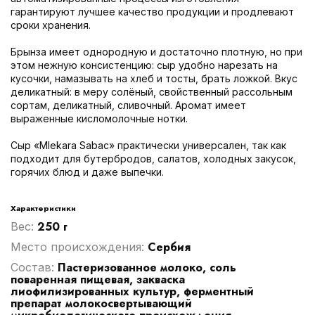
гарантируют лучшее качество продукции и продлевают
сроки хранения.
Брынза имеет однородную и достаточно плотную, но при
этом нежную консистенцию: сыр удобно нарезать на
кусочки, намазывать на хлеб и тосты, брать ложкой. Вкус
деликатный: в меру солёный, свойственный рассольным
сортам, деликатный, сливочный. Аромат имеет
выраженные кисломолочные нотки.
Сыр «Mlekara Sabac» практически универсален, так как
подходит для бутербродов, салатов, холодных закусок,
горячих блюд и даже выпечки.
Характеристики
250 г
Вес:
Сербия
Место происхождения:
Пастеризованное молоко, соль
Cостав:
поваренная пищевая, закваска
лиофилизированных культур, ферментный
препарат молокосвертывающий