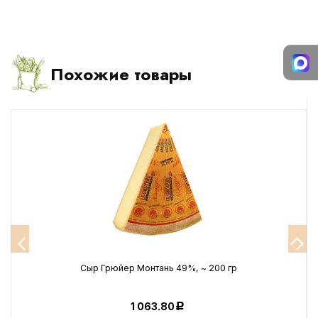
Похожие товары
г
Сыр Грюйер Монтань 49%, ~ 200 гр
1 063.80
Р