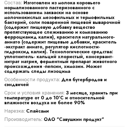
Изготовлен из молока коровьего
Cостав:
нормализованного пастеризованного с
использованием закваски на основе
молочнокислых мезофильных и термофильных
бактерий, соли поваренной пищевой выварочной
(содержит пищевую добавку вещество
препятствующее слеживанию и комкованию
ферроцианид калия), красителя натурального-
аннато (содержит пищевые добавки, краситель
-экстракт аннато, регулятор кислотности-
гидроксид калия). Технологические средства:
уплотнитель- кальций хлористый, консервант-
нитрат натрия, ферментный препарат животного
происхождения -пепсин, химозин. Может
содержать следы лизоцима
Для бутербродов и
Особенности продукта:
сэндвичей
3 месяца, хранить при
Срок и условия хранения:
температуре от 0 до 10'C и относительной
влажности воздуха не более 90%
Слайсами
Нарезка:
ОАО "Савушкин продукт"
Производитель: