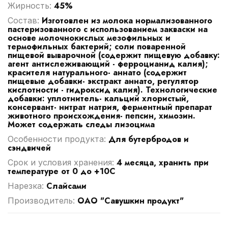
45%
Жирность:
Изготовлен из молока нормализованного
Cостав:
пастеризованного с использованием закваски на
основе молочнокислых мезофильных и
термофильных бактерий; соли поваренной
пищевой выварочной (содержит пищевую добавку:
агент антислеживающий - ферроцианид калия);
красителя натурального- аннато (содержит
пищевые добавки- экстракт аннато, регулятор
кислотности - гидроксид калия). Технологические
добавки: уплотнитель- кальций хлористый,
консервант- нитрат натрия, ферментный препарат
животного происхождения- пепсин, химозин.
Может содержать следы лизоцима
Для бутербродов и
Особенности продукта:
сэндвичей
4 месяца, хранить при
Срок и условия хранения:
температуре от 0 до +10С
Слайсами
Нарезка:
ОАО "Савушкин продукт"
Производитель: