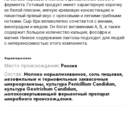
фермента. Готовый продукт имеет характерную корочку
из белой плесени, мягкую кремовую консистенцию и
пикантный пряный вкус с ореховыми и легкими грибными
нотками. Сыр бри великолепно сочетается с винами,
виноградом и медом. Он богат витаминами А, B, а также
содержит большое количество кальция, фософра и
магния. Низкое содержание лактозы подходит для людей
с непереносимостью этого компонента.
Характеристики
Россия
Место происхождения:
Молоко нормализованное, соль пищевая,
Cостав:
мезофильные и термофильные заквасочные
микроорганизмы, культура Penicillium Candidum,
культура Geotrichum Candidum,
молокосвертывающий ферментный препарат
микробного происхождения.