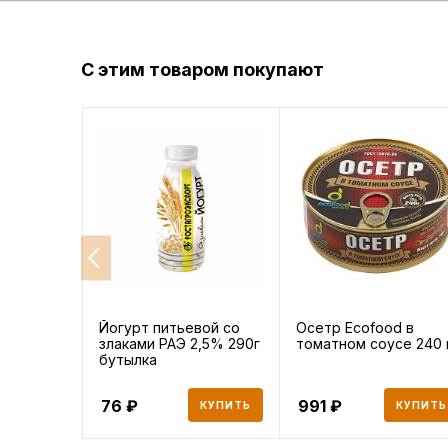
С этим товаром покупают
Йогурт питьевой со
Осетр Ecofood в
злаками РАЭ 2,5% 290г
томатном соусе 240 
бутылка
76
991
КУПИТЬ
КУПИТЬ