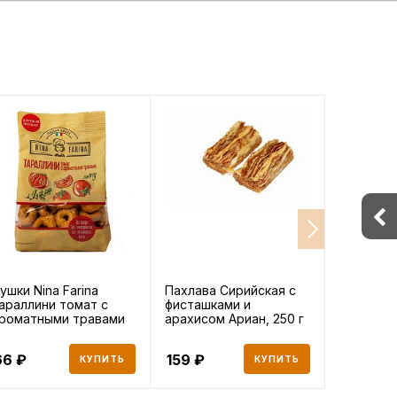
ушки Nina Farina
Пахлава Сирийская с
Йогурт La
араллини томат с
фисташками и
гречески
роматными травами
арахисом Ариан, 250 г
4% 190 г
80 г
66
159
147
КУПИТЬ
КУПИТЬ