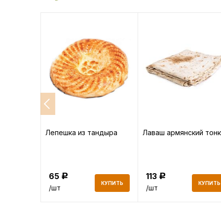
ina
Лепешка из тандыра
Лаваш армянский тонк
ссические
65
113
Р
Р
КУПИТЬ
КУПИТЬ
КУПИТЬ
/шт
/шт