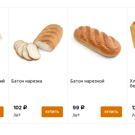
ий
Батон нарезка
Батон нарезной
Х
б
102
99
Р
Р
КУПИТЬ
КУПИТЬ
/шт
/шт
/