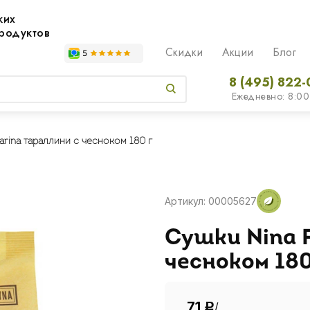
жих
родуктов
Скидки
Акции
Блог
8 (495) 822-
Ежедневно: 8:00
arina тараллини с чесноком 180 г
Артикул: 00005627
Сушки Nina 
чесноком 180
71
/
Р