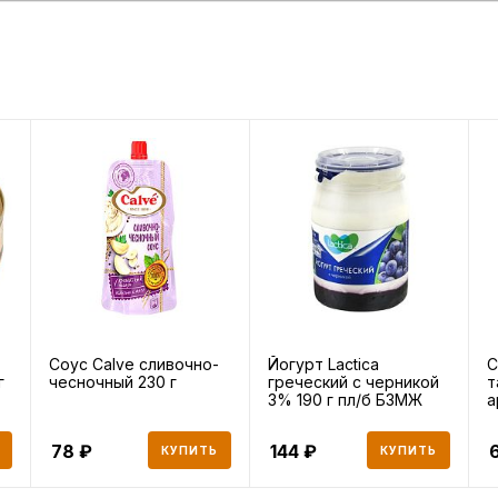
Соус Calve сливочно-
Йогурт Lactica
С
г
чесночный 230 г
греческий с черникой
т
3% 190 г пл/б БЗМЖ
а
1
78
144
КУПИТЬ
КУПИТЬ