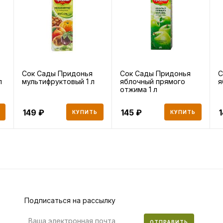
Сок Сады Придонья
Сок Сады Придонья
С
л
мультифруктовый 1 л
яблочный прямого
я
отжима 1 л
149
145
КУПИТЬ
КУПИТЬ
Подписаться на рассылку
ОТПРАВИТЬ