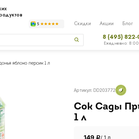
жих
родуктов
Скидки
Акции
Блог
8 (495) 822-
Ежедневно: 8:00
онья яблоко персик 1 л
Артикул: DD203772
Сок Сады Пр
1 л
149
/ 1 л
Р