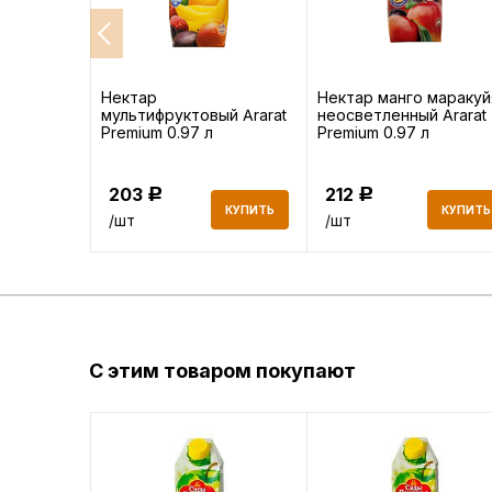
 Родничок
Нектар
Нектар манго маракуй
ая, с 0
мультифруктовый Ararat
неосветленный Ararat
Premium 0.97 л
Premium 0.97 л
203
212
Р
Р
КУПИТЬ
КУПИТЬ
КУПИТЬ
/шт
/шт
С этим товаром покупают