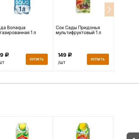
да Bonaqua
Сок Сады Придонья
Сок Сады
газированная 1 л
мультифруктовый 1 л
томатный 
79
149
149
Р
Р
Р
КУПИТЬ
КУПИТЬ
шт
/шт
/шт