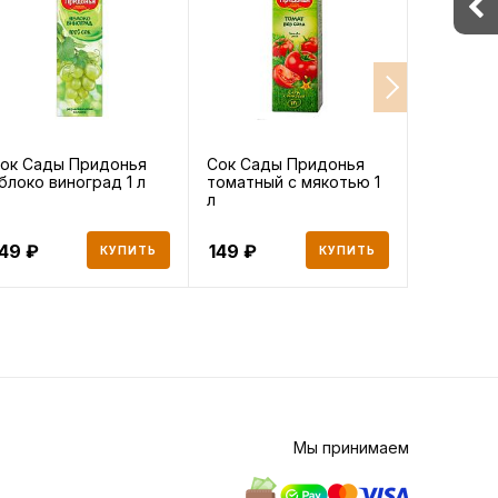
ок Сады Придонья
Сок Сады Придонья
Вода lEG
блоко виноград 1 л
томатный с мякотью 1
BAIKAL г
л
0,5 л
149
149
128
КУПИТЬ
КУПИТЬ
Мы принимаем