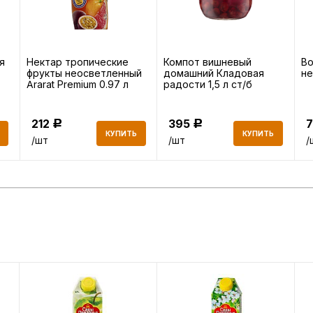
я
Нектар тропические
Компот вишневый
Во
фрукты неосветленный
домашний Кладовая
не
Ararat Premium 0.97 л
радости 1,5 л ст/б
212
395
Р
Р
КУПИТЬ
КУПИТЬ
/шт
/шт
/