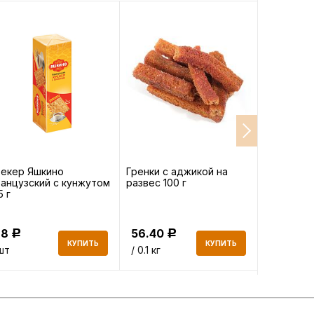
екер Яшкино
Гренки с аджикой на
Крекер Я
анцузский с кунжутом
развес 100 г
135 г
5 г
68
56.40
48
Р
Р
Р
КУПИТЬ
КУПИТЬ
шт
/ 0.1 кг
/шт