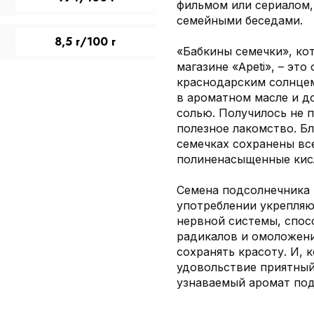
фильмом или сериалом,
семейными беседами.
8,5 г/100 г
«Бабкины семечки», ко
магазине «Apeti», – эт
краснодарским солнце
в ароматном масле и 
солью. Получилось не п
полезное лакомство. Б
семечках сохранены вс
полиненасыщенные кисл
Семена подсолнечника 
употреблении укрепляю
нервной системы, спос
радикалов и омоложен
сохранять красоту. И, 
удовольствие приятный
узнаваемый аромат под