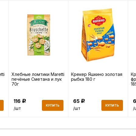
ti
Хлебные ломтики Maretti
Крекер Яшкино золотая
Кр
печёные Сметана и лук
рыбка 180 г
фр
70г
18
116
65
Р
Р
КУПИТЬ
КУПИТЬ
/шт
/шт
/