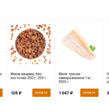
о
Изюм кишмиш без
Филе трески
О
косточки 250 г, 250 г
замороженное 1 кг,
г
1000 г
с
128
1 047
КУПИТЬ
КУПИТЬ