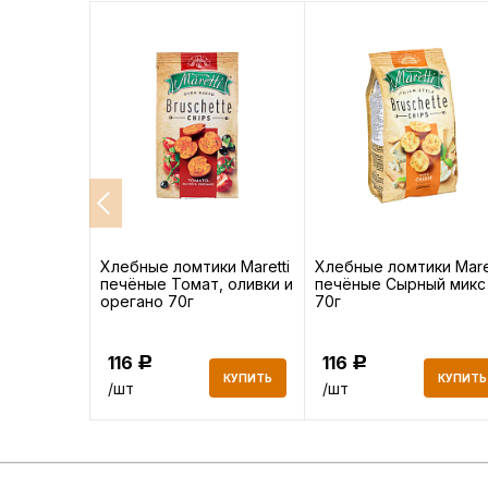
 с солью
Хлебные ломтики Maretti
Хлебные ломтики Maret
печёные Томат, оливки и
печёные Сырный микс
орегано 70г
70г
116
116
Р
Р
КУПИТЬ
КУПИТЬ
КУПИТЬ
/шт
/шт