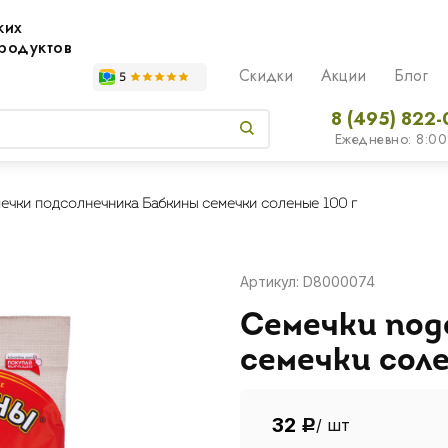
жих
родуктов
Скидки
Акции
Блог
8 (495) 822-
Ежедневно: 8:00
ечки подсолнечника Бабкины семечки соленые 100 г
Артикул: D8000074
Семечки под
семечки соле
32
/ шт
Р