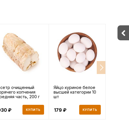
сетр очищенный
Яйцо куриное белое
Говядина
орячего копчения
высшей категории 10
край кор
редняя часть, 200 г
шт
охлажден
930
179
1 617
КУПИТЬ
КУПИТЬ