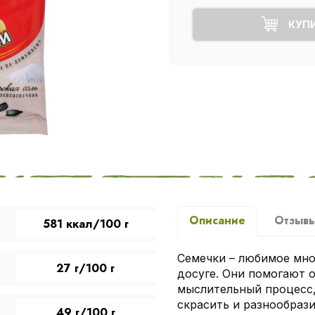
КУП
Описание
Отзыв
581 ккал/100 г
Семечки – любимое мно
27 г/100 г
досуге. Они помогают о
мыслительный процесс,
скрасить и разнообраз
49 г/100 г