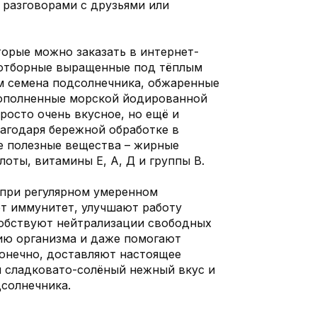
 разговорами с друзьями или
торые можно заказать в интернет-
о отборные выращенные под тёплым
м семена подсолнечника, обжаренные
дополненные морской йодированной
росто очень вкусное, но ещё и
лагодаря бережной обработке в
е полезные вещества – жирные
оты, витамины Е, А, Д и группы В.
при регулярном умеренном
т иммунитет, улучшают работу
обствуют нейтрализации свободных
ию организма и даже помогают
конечно, доставляют настоящее
 сладковато-солёный нежный вкус и
солнечника.