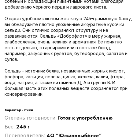
солёный и обладающий пикантными нотами благодаря
добавлению чёрного перца и лаврового листа.
Открыв удобным ключом жестяную 245-граммовую банку,
вы обнаружите плотно уложенные аккуратные кусочки
сельди. Они отлично сохраняют структуру и не
разваливаются. Сельдь «Доброфлот» в меру жирная,
слабосолёная, очень нежная и ароматная. Её приятно
есть отдельно, с гарнирами или в составе блюд,
например, закусочных рулетов, бутербродов, салатов и
супов.
Сельдь – источник белка, незаменимых жирных кислот,
фосфора, кальция, селена, цинка, железа, калия, фтора,
йода, натрия, а также витаминов Д, А и группы В. И
большая часть этих полезных веществ сохраняется при
консервировании.
Характеристики
Готов к употреблению
Степень готовности:
245 г
Вес:
АО "Южморрыбфлот"
Производитель: