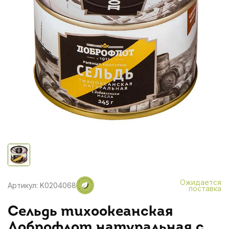
Ожидается
Артикул: K0204068
поставка
Сельдь тихоокеанская
Доброфлот натуральная с