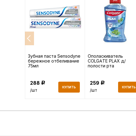
ные Aura
Зубная паста Sensodyne
Ополаскиватель
бережное отбеливание
COLGATE PLAX д/
5 шт
75мл
полости рта
Освежающая мята
250мл
288
259
Р
Р
КУПИТЬ
КУПИТЬ
КУПИТЬ
/шт
/шт