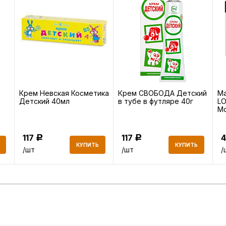
Крем Невская Косметика
Крем СВОБОДА Детский
Ма
Детский 40мл
в тубе в футляре 40г
L
М
во
117
117
Р
Р
КУПИТЬ
КУПИТЬ
/шт
/шт
/