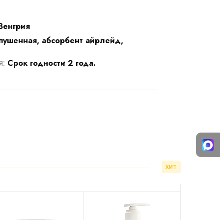
Венгрия
ушенная, абсорбент айрлейд,
Срок годности 2 года.
я:
ХИТ