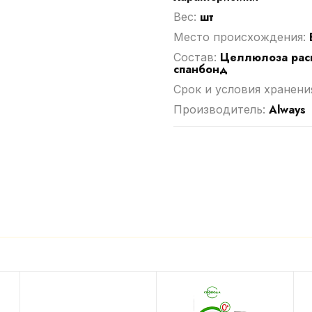
шт
Вес:
Место происхождения:
Целлюлоза расп
Cостав:
спанбонд
Срок и условия хранени
Always
Производитель: