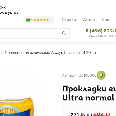
жих
родуктов
Скидки
Акции
Блог
8 (495) 822-
Ежедневно: 8:00
Прокладки гигиенические Always Ultra normal 20 шт
Артикул: Q0100006
Прокладки г
Ultra norma
271
/ шт
394
Р
Р