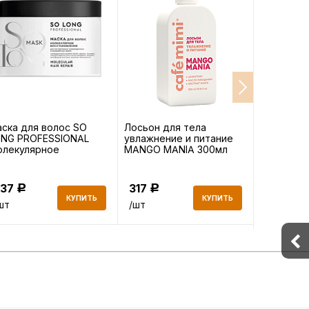
ска для волос SO
Лосьон для тела
Кондицио
ONG PROFESSIONAL
увлажнение и питание
LONG ST
олекулярное
MANGO MANIA 300мл
Укреплени
сстановление 500мл
300мл
437
317
358
Р
Р
Р
КУПИТЬ
КУПИТЬ
шт
/шт
/шт