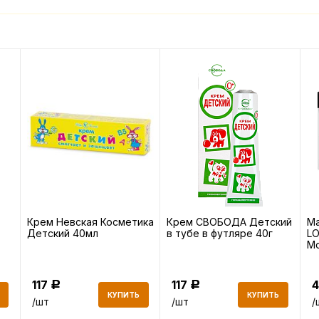
Крем Невская Косметика
Крем СВОБОДА Детский
Ма
Детский 40мл
в тубе в футляре 40г
L
М
во
117
117
Р
Р
КУПИТЬ
КУПИТЬ
/шт
/шт
/