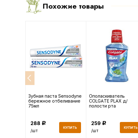
Похожие товары
ные Aura
Зубная паста Sensodyne
Ополаскиватель
бережное отбеливание
COLGATE PLAX д/
5 шт
75мл
полости рта
Освежающая мята
250мл
288
259
Р
Р
КУПИТЬ
КУПИТЬ
КУПИТЬ
/шт
/шт