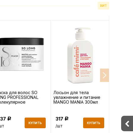
ХИТ
ска для волос SO
Лосьон для тела
Кондицио
ONG PROFESSIONAL
увлажнение и питание
LONG ST
олекулярное
MANGO MANIA 300мл
Укреплени
сстановление 500мл
300мл
437
317
358
Р
Р
Р
КУПИТЬ
КУПИТЬ
шт
/шт
/шт