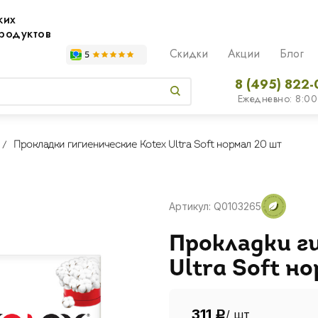
жих
родуктов
Скидки
Акции
Блог
8 (495) 822-
Ежедневно: 8:00
Прокладки гигиенические Kotex Ultra Soft нормал 20 шт
Артикул: Q0103265
Прокладки г
Ultra Soft н
311
/ шт
Р