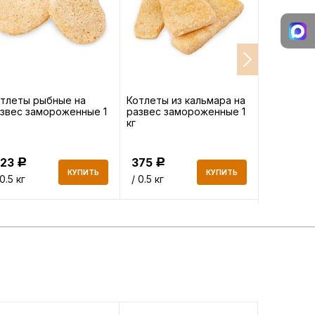
тлеты рыбные на
Котлеты из кальмара на
Рыбные п
звес замороженные 1
развес замороженные 1
заморожен
кг
223
375
446
Р
Р
Р
КУПИТЬ
КУПИТЬ
 0.5 кг
/ 0.5 кг
/кг