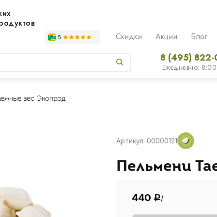
жих
родуктов
Скидки
Акции
Блог
8 (495) 822-
Ежедневно: 8:00
аежные вес Экопрод
Артикул: 00000121
Пельмени Та
440
/
Р