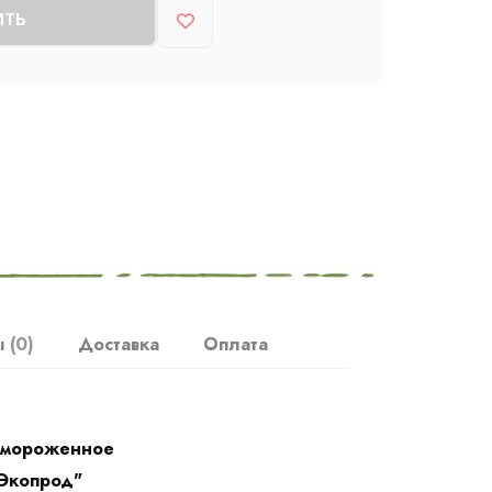
ИТЬ
ы
(0)
Доставка
Оплата
амороженное
Экопрод"