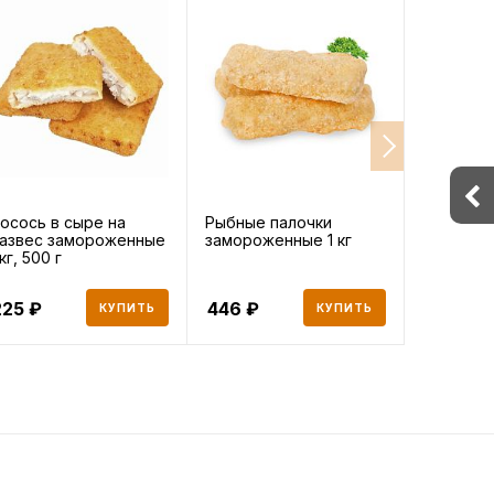
осось в сыре на
Рыбные палочки
Масло сл
азвес замороженные
замороженные 1 кг
сливочн
 кг, 500 г
Брест-Ли
180 г Б
225
446
209
КУПИТЬ
КУПИТЬ