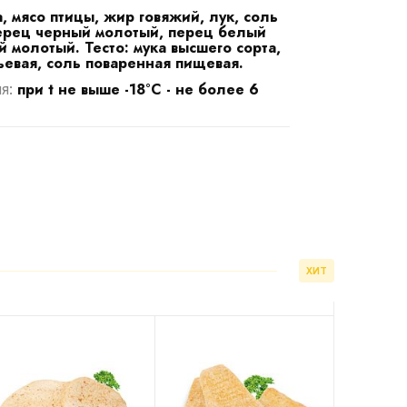
, мясо птицы, жир говяжий, лук, соль
ерец черный молотый, перец белый
 молотый. Тесто: мука высшего сорта,
ьевая, соль поваренная пищевая.
при t не выше -18°С - не более 6
ия:
ХИТ