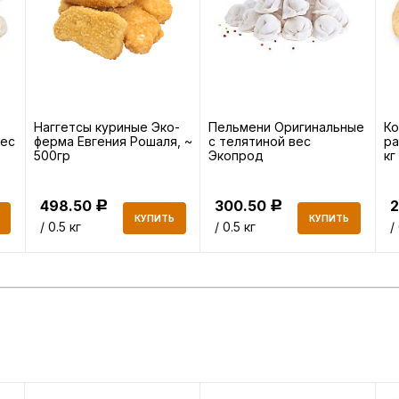
Наггетсы куриные Эко-
Пельмени Оригинальные
Ко
вес
ферма Евгения Рошаля, ~
с телятиной вес
ра
500гр
Экопрод
кг
498.50
300.50
Р
Р
КУПИТЬ
КУПИТЬ
/ 0.5 кг
/ 0.5 кг
/