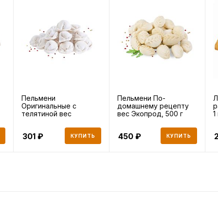
Пельмени
Пельмени По-
Л
Оригинальные с
домашнему рецепту
р
телятиной вес
вес Экопрод, 500 г
1
Экопрод, 500 г
301
450
КУПИТЬ
КУПИТЬ