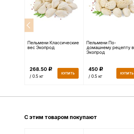
ядиной
Пельмени Классические
Пельмени По-
у" Халяль
вес Экопрод
домашнему рецепту 
нные
Экопрод
268.50
450
Р
Р
КУПИТЬ
КУПИТЬ
КУПИТЬ
/ 0.5 кг
/ 0.5 кг
С этим товаром покупают