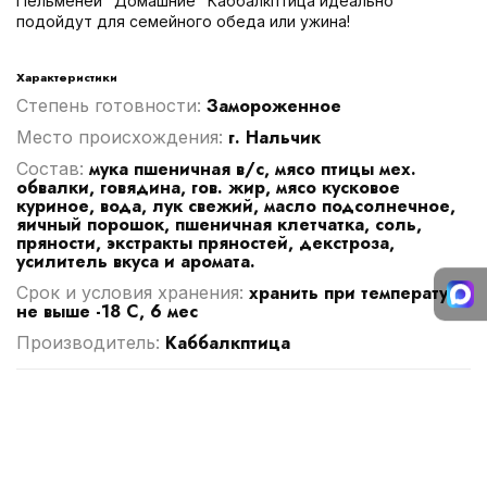
Пельменей "Домашние" Каббалкптица идеально
подойдут для семейного обеда или ужина!
Характеристики
Замороженное
Степень готовности:
г. Нальчик
Место происхождения:
мука пшеничная в/с, мясо птицы мех.
Cостав:
обвалки, говядина, гов. жир, мясо кусковое
куриное, вода, лук свежий, масло подсолнечное,
яичный порошок, пшеничная клетчатка, соль,
пряности, экстракты пряностей, декстроза,
усилитель вкуса и аромата.
хранить при температуре
Срок и условия хранения:
не выше -18 С, 6 мес
Каббалкптица
Производитель: