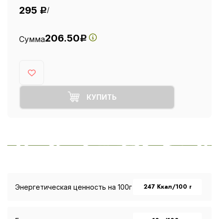
295
/
Р
206.50
Сумма
Р
КУПИТЬ
247 Ккал/100 г
Энергетическая ценность на 100г