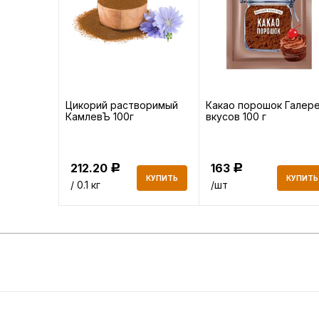
к Золотой
Цикорий растворимый
Какао порошок Галер
КамлевЪ 100г
вкусов 100 г
212.20
163
Р
Р
КУПИТЬ
КУПИТЬ
КУПИТЬ
/ 0.1 кг
/шт