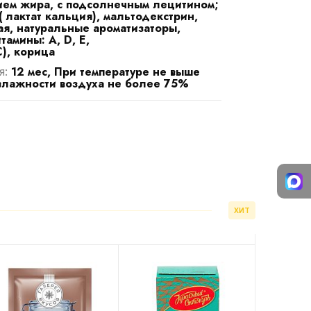
ем жира, с подсолнечным лецитином;
 лактат кальция), мальтодекстрин,
я, натуральные ароматизаторы,
тамины: А, D, E,
С), корица
12 мес, При температуре не выше
я:
влажности воздуха не более 75%
ХИТ