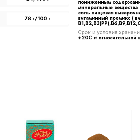
пониженным содержани
минеральные вещества (
соль пищевая выварочна
витаминный премикс ( ви
78 г/100 г
В1,В2,В3(РР),В6,В9,В12,
Срок и условия хранени
+20С и относительной 