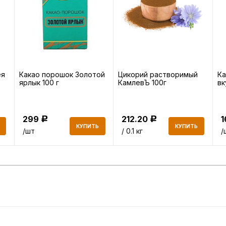
ея
Какао порошок Золотой
Цикорий растворимый
Ка
ярлык 100 г
КамлевЪ 100г
вк
299
212.20
Р
Р
КУПИТЬ
КУПИТЬ
/шт
/ 0.1 кг
/