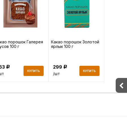
као порошок Галерея
Какао порошок Золотой
Цикорий 
усов 100 г
ярлык 100 г
КамлевЪ 
163
299
212.20
Р
Р
КУПИТЬ
КУПИТЬ
шт
/шт
/ 0.1 кг