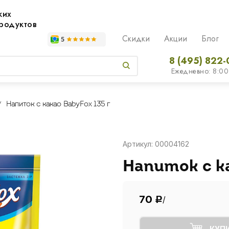
жих
родуктов
Скидки
Акции
Блог
8 (495) 822-
Ежедневно: 8:00
Напиток с какао BabyFox 135 г
Артикул: 00004162
Напиток с ка
70
/
Р
КУП