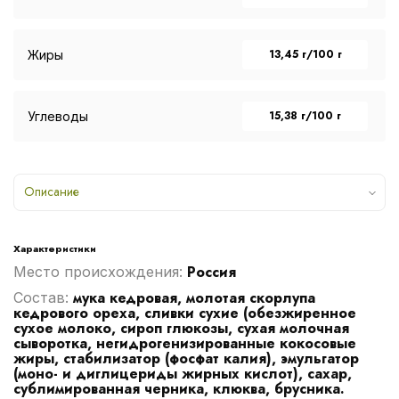
13,45 г/100 г
Жиры
15,38 г/100 г
Углеводы
Описание
Характеристики
Россия
Место происхождения:
мука кедровая, молотая скорлупа
Cостав:
кедрового ореха, сливки сухие (обезжиренное
сухое молоко, сироп глюкозы, сухая молочная
сыворотка, негидрогенизированные кокосовые
жиры, стабилизатор (фосфат калия), эмульгатор
(моно- и диглицериды жирных кислот), сахар,
сублимированная черника, клюква, брусника.