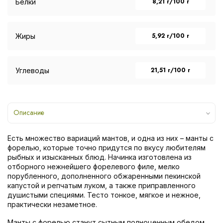
8,21 г/100 г
Белки
5,92 г/100 г
Жиры
21,51 г/100 г
Углеводы
Описание
Есть множество вариаций мантов, и одна из них – манты с
форелью, которые точно придутся по вкусу любителям
рыбных и изысканных блюд. Начинка изготовлена из
отборного нежнейшего форелевого филе, мелко
порубленного, дополненного обжаренными пекинской
капустой и репчатым луком, а также приправленного
душистыми специями. Тесто тонкое, мягкое и нежное,
практически незаметное.
Манты с форелью станут сытным полноценным обедом