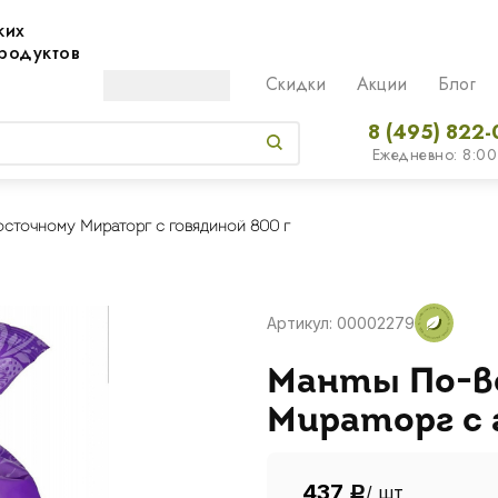
жих
родуктов
Скидки
Акции
Блог
8 (495) 822-
Ежедневно: 8:00
сточному Мираторг с говядиной 800 г
Артикул: 00002279
Манты По-в
Мираторг с 
437
/ шт
Р