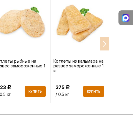
тлеты рыбные на
Котлеты из кальмара на
Рыбные п
звес замороженные 1
развес замороженные 1
заморожен
кг
223
375
446
Р
Р
Р
КУПИТЬ
КУПИТЬ
 0.5 кг
/ 0.5 кг
/кг