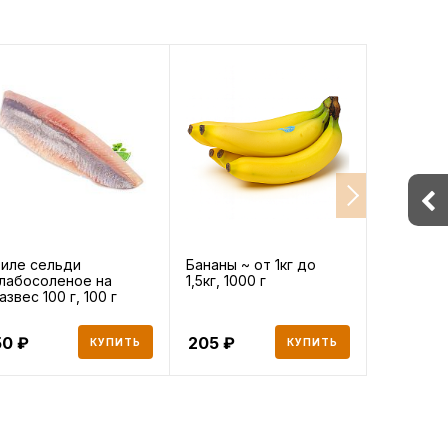
иле сельди
Бананы ~ от 1кг до
Хлеб изм
лабосоленое на
1,5кг, 1000 г
азвес 100 г, 100 г
50
205
147
КУПИТЬ
КУПИТЬ