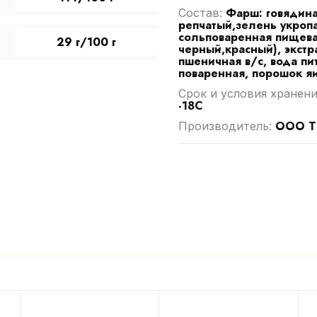
Фарш: говядина 
Cостав:
репчатый,зелень укропа
сольповаренная пищевая
29 г/100 г
черный,красный), экстр
пшеничная в/с, вода пи
поваренная, порошок я
Срок и условия хранени
-18С
ООО ТК
Производитель: