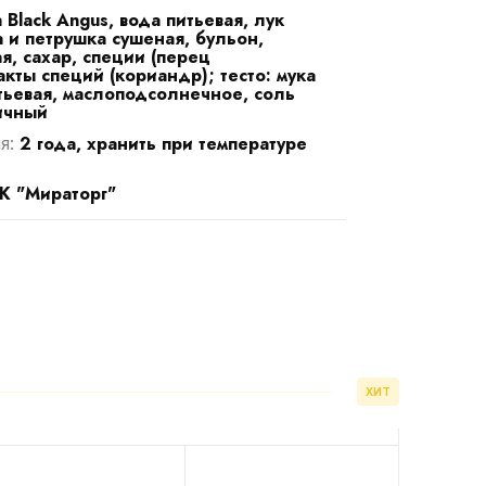
Black Angus, вода питьевая, лук
 и петрушка сушеная, бульон,
, сахар, специи (перец
акты специй (кориандр); тесто: мука
тьевая, маслоподсолнечное, соль
ичный
2 года, хранить при температуре
я:
 "Мираторг"
ХИТ