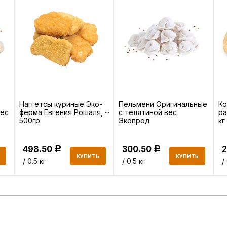
Наггетсы куриные Эко-
Пельмени Оригинальные
Ко
вес
ферма Евгения Рошаля, ~
с телятиной вес
ра
500гр
Экопрод
кг
498.50
300.50
Р
Р
КУПИТЬ
КУПИТЬ
/ 0.5 кг
/ 0.5 кг
/