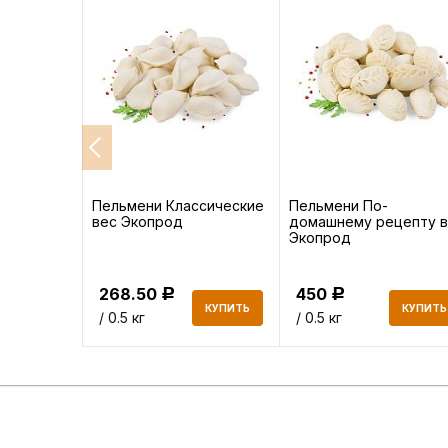
ядиной
Пельмени Классические
Пельмени По-
у" Халяль
вес Экопрод
домашнему рецепту 
нные
Экопрод
268.50
450
Р
Р
КУПИТЬ
КУПИТЬ
КУПИТЬ
/ 0.5 кг
/ 0.5 кг