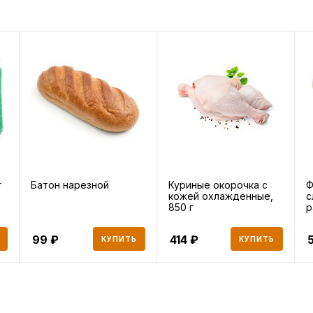
г
Батон нарезной
Куриные окорочка с
Ф
кожей охлажденные,
с
850 г
р
99
414
КУПИТЬ
КУПИТЬ