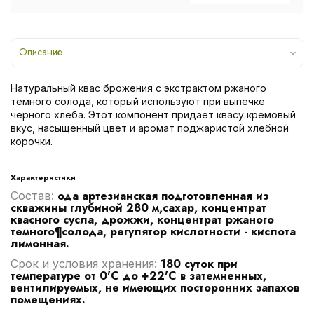
Описание
Натуральный квас брожения с экстрактом ржаного
темного солода, который используют при выпечке
черного хлеба. Этот компонент придает квасу кремовый
вкус, насыщенный цвет и аромат поджаристой хлебной
корочки.
Характеристики
ода артезианская подготовленная из
Cостав:
скважины глубиной 280 м,сахар, концентрат
квасного сусла, дрожжи, концентрат ржаного
темного¶солода, регулятор кислотности - кислота
лимонная.
180 суток при
Срок и условия хранения:
температуре от 0'C до +22'C в затемненных,
вентилируемых, не имеющих посторонних запахов
помещениях.