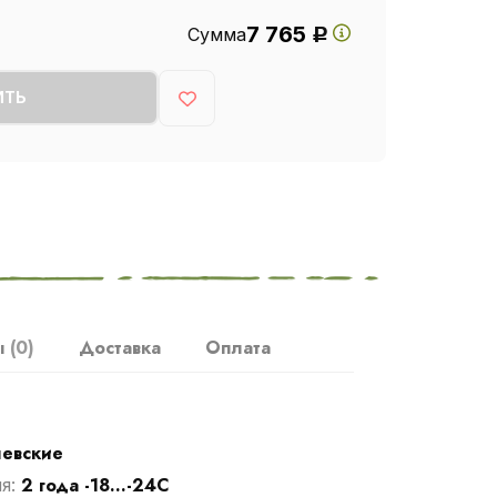
7 765
Сумма
Р
ИТЬ
ы
(0)
Доставка
Оплата
левские
2 года -18...-24С
ия: