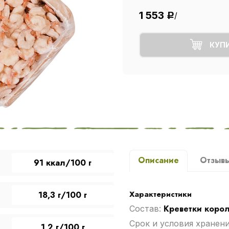
1 553
/
Р
КУП
Описание
Отзыв
91 ккал/100 г
Характеристики
18,3 г/100 г
Креветки коро
Cостав:
Срок и условия хранен
1,2 г/100 г