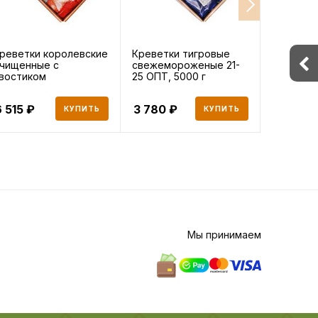
реветки королевские
Креветки тигровые
Креветки
чищенные с
свежемороженые 21-
20 без г
востиком
25 ОПТ, 5000 г
заморож
амороженные 16/2
9000 г
 515
3 780
8 154
КУПИТЬ
КУПИТЬ
Мы принимаем