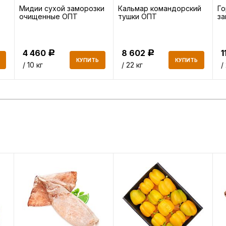
Мидии сухой заморозки
Кальмар командорский
Го
очищенные ОПТ
тушки ОПТ
з
4 460
8 602
1
Р
Р
КУПИТЬ
КУПИТЬ
/ 10 кг
/ 22 кг
/