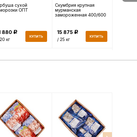
рбуша сухой
Скумбрия крупная
Горбуша 
аморозки ОПТ
мурманская
ОПТ
замороженная 400/600
ОПТ
1 880
15 875
22 950
Р
Р
КУПИТЬ
КУПИТЬ
 20 кг
/ 25 кг
/ 34 кг