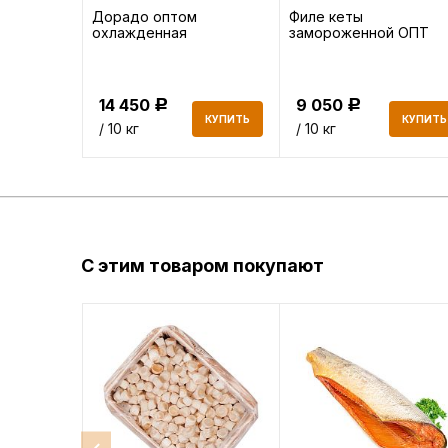
Дорадо оптом
Филе кеты
е ОПТ
охлажденная
замороженной ОПТ
14 450
9 050
Р
Р
КУПИТЬ
КУПИТЬ
КУПИТЬ
/ 10 кг
/ 10 кг
С этим товаром покупают