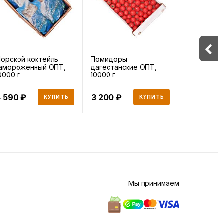
орской коктейль
Помидоры
амороженный ОПТ,
дагестанские ОПТ,
0000 г
10000 г
4 590
3 200
КУПИТЬ
КУПИТЬ
Мы принимаем