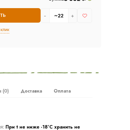
-
+
ТЬ
 клик
ы
(0)
Доставка
Оплата
При t не ниже -18°С хранить не
ия: