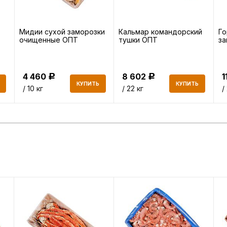
Мидии сухой заморозки
Кальмар командорский
Го
очищенные ОПТ
тушки ОПТ
з
4 460
8 602
1
Р
Р
КУПИТЬ
КУПИТЬ
/ 10 кг
/ 22 кг
/