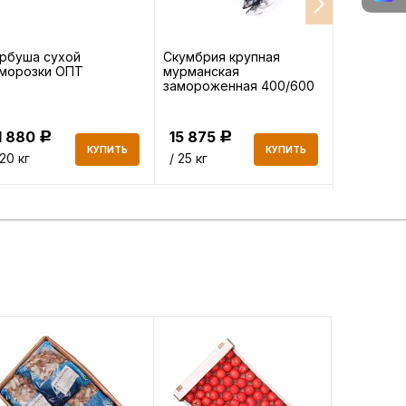
рбуша сухой
Скумбрия крупная
Горбуша 
аморозки ОПТ
мурманская
ОПТ
замороженная 400/600
ОПТ
1 880
15 875
22 950
Р
Р
КУПИТЬ
КУПИТЬ
 20 кг
/ 25 кг
/ 34 кг