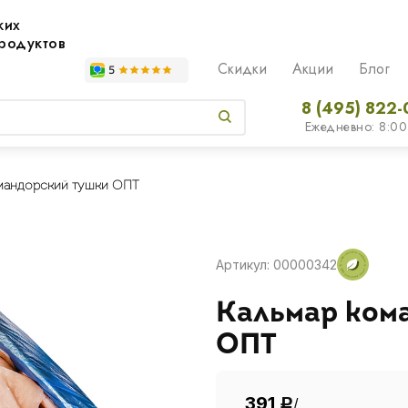
жих
родуктов
Скидки
Акции
Блог
8 (495) 822-
Ежедневно: 8:00
мандорский тушки ОПТ
Артикул: 00000342
Кальмар ком
ОПТ
391
/
Р