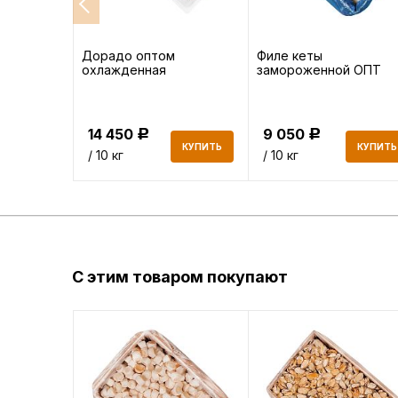
Дорадо оптом
Филе кеты
е ОПТ
охлажденная
замороженной ОПТ
14 450
9 050
Р
Р
КУПИТЬ
КУПИТЬ
КУПИТЬ
/ 10 кг
/ 10 кг
С этим товаром покупают