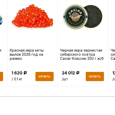
я
Красная икра кеты
Черная икра зернистая
Че
вылов 2026 год на
сибирского осетра
си
развес
Caviar Классик 250 г ж/б
Ca
1 620
24 012
1
Р
Р
КУПИТЬ
КУПИТЬ
/ 0.1 кг
/шт
/