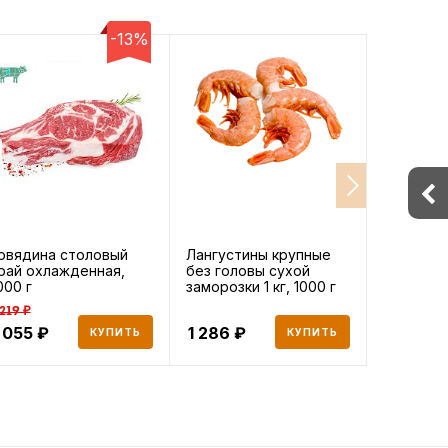
-13%
овядина столовый
Лангустины крупные
Рис Мист
рай охлажденная,
без головы сухой
белый а
000 г
заморозки 1 кг, 1000 г
г
 219 ₽
 055
1 286
254
КУПИТЬ
КУПИТЬ