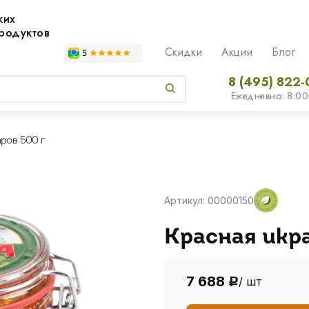
жих
родуктов
Скидки
Акции
Блог
8 (495) 822-
Ежедневно: 8:00
ров 500 г
Артикул: 00000150
Красная икр
7 688
/ шт
Р