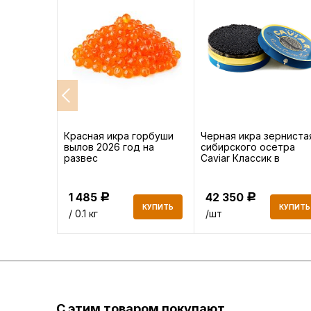
нерки
Красная икра горбуши
Черная икра зерниста
на 500 г
вылов 2026 год на
сибирского осетра
развес
Caviar Классик в
жестяной банке, 500 г
1 485
42 350
Р
Р
КУПИТЬ
КУПИТЬ
КУПИТЬ
/ 0.1 кг
/шт
С этим товаром покупают