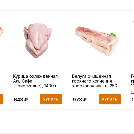
Курица охлажденная
Белуга очищенная
Г
Аль Сафа
горячего копчения
к
(Приосколье), 1400 г
хвостовая часть, 250 г
1
1
643
973
1
КУПИТЬ
КУПИТЬ