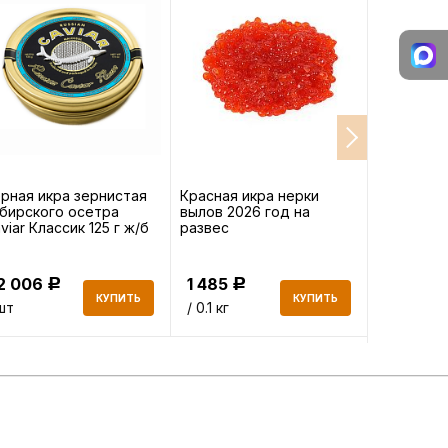
рная икра зернистая
Красная икра нерки
Икра сель
бирского осетра
вылов 2026 год на
viar Классик 125 г ж/б
развес
2 006
1 485
277.60
Р
Р
КУПИТЬ
КУПИТЬ
шт
/ 0.1 кг
/ 0.2 кг