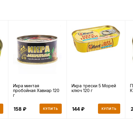
Икра минтая
Икра трески 5 Морей
П
пробойная Хавиар 120
ключ 120 г
К
г
158
144
КУПИТЬ
КУПИТЬ