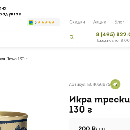
жих
родуктов
Скидки
Акции
Блог
8 (495) 822-
Ежедневно: 8:00
ая Люкс 130 г
Артикул: B04056675
Икра трески
130 г
200
/ шт
Р