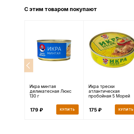
С этим товаром покупают
Икра минтая
Икра трески
деликатесная Люкс
атлантическая
130 г
пробойная 5 Морей
160г
179
175
КУПИТЬ
КУПИТЬ