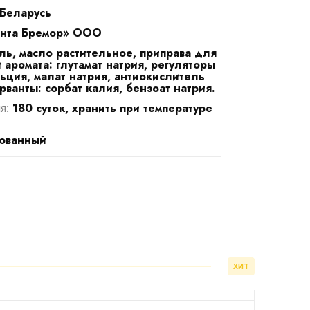
Беларусь
нта Бремор» ООО
оль, масло растительное, приправа для
 аромата: глутамат натрия, регуляторы
льция, малат натрия, антиокислитель
рванты: сорбат калия, бензоат натрия.
180 суток, хранить при температуре
я:
ованный
ХИТ