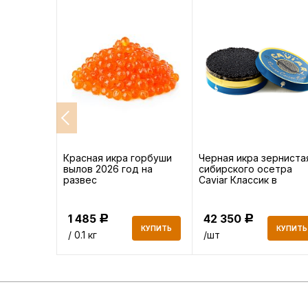
нерки
Красная икра горбуши
Черная икра зерниста
на 500 г
вылов 2026 год на
сибирского осетра
развес
Caviar Классик в
жестяной банке, 500 г
1 485
42 350
Р
Р
КУПИТЬ
КУПИТЬ
КУПИТЬ
/ 0.1 кг
/шт