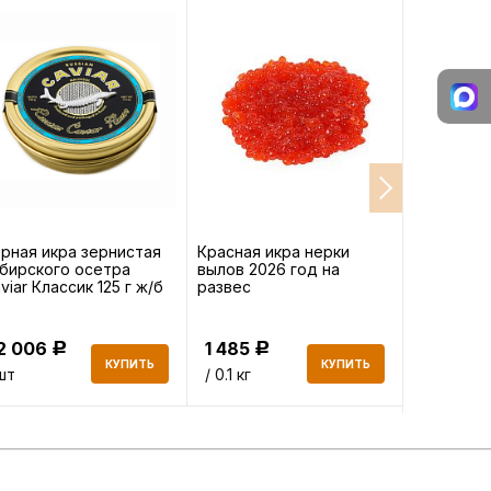
рная икра зернистая
Красная икра нерки
Икра сель
бирского осетра
вылов 2026 год на
viar Классик 125 г ж/б
развес
2 006
1 485
277.60
Р
Р
КУПИТЬ
КУПИТЬ
шт
/ 0.1 кг
/ 0.2 кг