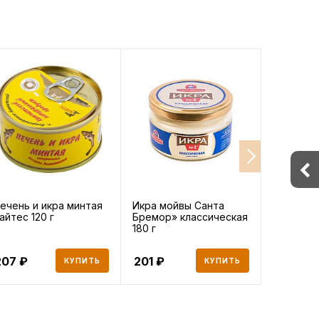
ечень и икра минтая
Икра мойвы Санта
Икра сел
айтес 120 г
Бремор» классическая
развес, 2
180 г
207
201
248
КУПИТЬ
КУПИТЬ