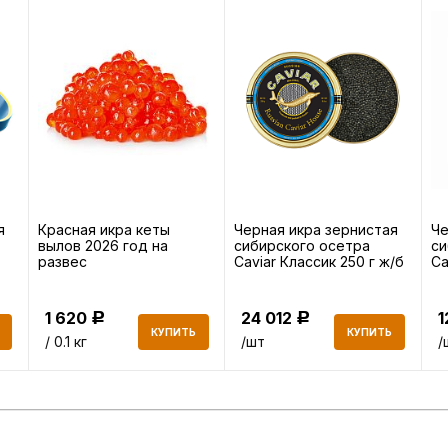
я
Красная икра кеты
Черная икра зернистая
Че
вылов 2026 год на
сибирского осетра
си
развес
Caviar Классик 250 г ж/б
Ca
1 620
24 012
1
Р
Р
КУПИТЬ
КУПИТЬ
/ 0.1 кг
/шт
/