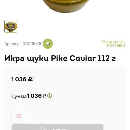
Ожидается
Артикул: 00005530
поставка
Икра щуки Pike Caviar 112 г
1 036
/
Р
1 036
Сумма
Р