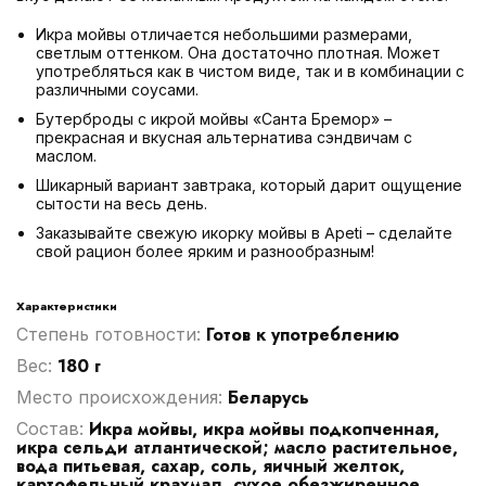
Икра мойвы отличается небольшими размерами,
светлым оттенком. Она достаточно плотная. Может
употребляться как в чистом виде, так и в комбинации с
различными соусами.
Бутерброды с икрой мойвы «Санта Бремор» –
прекрасная и вкусная альтернатива сэндвичам с
маслом.
Шикарный вариант завтрака, который дарит ощущение
сытости на весь день.
Заказывайте свежую икорку мойвы в Apeti – сделайте
свой рацион более ярким и разнообразным!
Характеристики
Готов к употреблению
Степень готовности:
180 г
Вес:
Беларусь
Место происхождения:
Икра мойвы, икра мойвы подкопченная,
Cостав:
икра сельди атлантической; масло растительное,
вода питьевая, сахар, соль, яичный желток,
картофельный крахмал, сухое обезжиренное