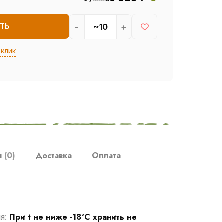
-
+
ТЬ
 клик
ы
(0)
Доставка
Оплата
При t не ниже -18°С хранить не
ия: