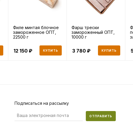
Филе минтая блочное
Фарш трески
Ф
замороженное ОПТ,
замороженный ОПТ,
п
22500 г
10000 г
з
1
12 150
3 780
КУПИТЬ
КУПИТЬ
Подписаться на рассылку
ОТПРАВИТЬ