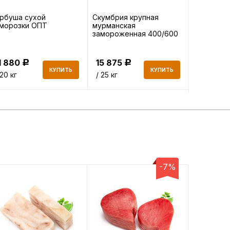
рбуша сухой
Скумбрия крупная
Горбуша 
аморозки ОПТ
мурманская
ОПТ
замороженная 400/600
ОПТ
1 880
15 875
22 950
Р
Р
КУПИТЬ
КУПИТЬ
 20 кг
/ 25 кг
/ 34 кг
-7%