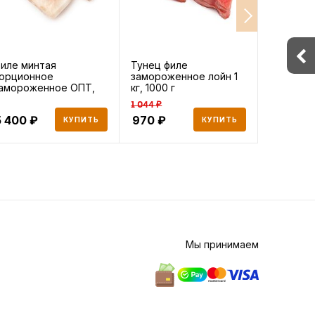
иле минтая
Тунец филе
Филе тун
орционное
замороженное лойн 1
замороже
амороженное ОПТ,
кг, 1000 г
0000 г
1 044 ₽
5 400
970
441
КУПИТЬ
КУПИТЬ
Мы принимаем