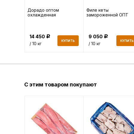
Дорадо оптом
Филе кеты
е ОПТ
охлажденная
замороженной ОПТ
14 450
9 050
Р
Р
КУПИТЬ
КУПИТЬ
КУПИТЬ
/ 10 кг
/ 10 кг
С этим товаром покупают