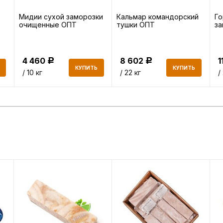
Мидии сухой заморозки
Кальмар командорский
Го
очищенные ОПТ
тушки ОПТ
з
4 460
8 602
1
Р
Р
КУПИТЬ
КУПИТЬ
/ 10 кг
/ 22 кг
/