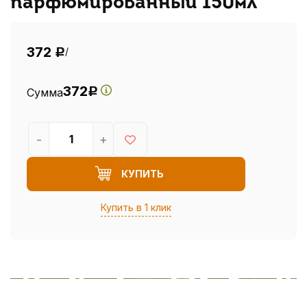
парфюмированный 150мл
372
/
Р
372
Сумма
Р
-
+
КУПИТЬ
Купить в 1 клик