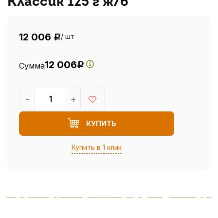
Классик 125 г ж/б
12 006
/ шт
Р
12 006
Сумма
Р
-
+
КУПИТЬ
Купить в 1 клик