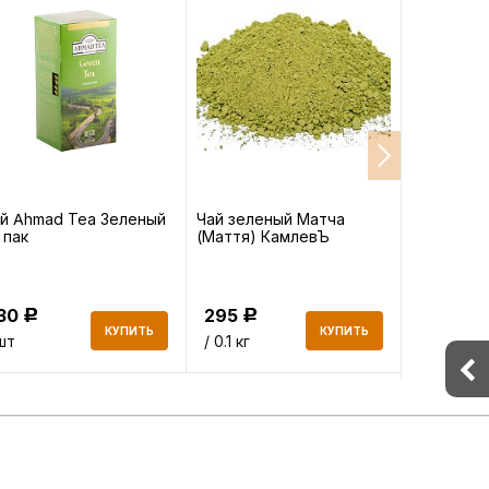
й Ahmad Tea Зеленый
Чай зеленый Матча
Желтая М
 пак
(Маття) КамлевЪ
Манго Ка
130
295
498.70
Р
Р
КУПИТЬ
КУПИТЬ
шт
/ 0.1 кг
/ 0.1 кг