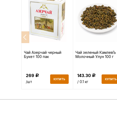
амлевЪ
Чай Азерчай черный
Чай зеленый КамлевЪ
итет 100 г
Букет 100 пак
Молочный Улун 100 г
269
143.30
Р
Р
КУПИТЬ
КУПИТЬ
КУПИТЬ
/шт
/ 0.1 кг