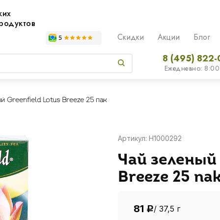
жих
родуктов
Скидки
Акции
Блог
8 (495) 822-
Ежедневно: 8:00
й Greenfield Lotus Breeze 25 пак
Артикул: H1000292
Чай зеленый 
Breeze 25 па
81
/ 37,5 г
Р