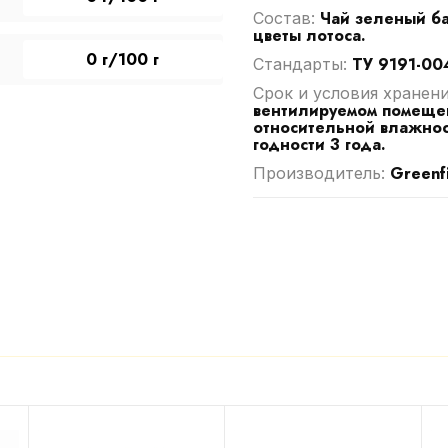
Чай зеленый ба
Cостав:
цветы лотоса.
0 г/100 г
ТУ 9191-00
Стандарты:
Срок и условия хранен
вентилируемом помещен
относительной влажнос
годности 3 года.
Greenf
Производитель: