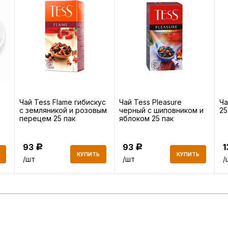
Чай Tess Flame гибискус
Чай Tess Pleasure
Ча
с земляникой и розовым
черный с шиповником и
25
перецем 25 пак
яблоком 25 пак
93
93
Р
Р
КУПИТЬ
КУПИТЬ
/шт
/шт
/