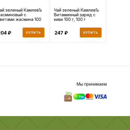
ай зеленый КамлевЪ
Чай зеленый КамлевЪ
Чай зел
асминовый с
Витаминный заряд с
Принцесс
ветами жасмина 100
киви 100 г, 100 г
г, 100 г
, 100
204
247
211
КУПИТЬ
КУПИТЬ
Мы принимаем