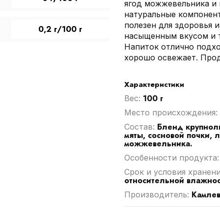
ягод можжевельника и 
натуральные компонент
полезен для здоровья 
0,2 г/100 г
насыщенным вкусом и 
Напиток отлично подход
хорошо освежает. Прода
Характеристики
100 г
Вес:
Место происхождения:
Бленд крупноли
Cостав:
мяты, сосновой почки, 
можжевельника.
Особенности продукта
Срок и условия хранен
относительной влажнос
Камле
Производитель: