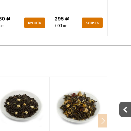
130
295
498.70
Р
Р
КУПИТЬ
КУПИТЬ
шт
/ 0.1 кг
/ 0.1 кг