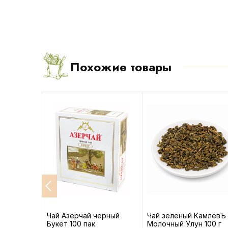
Похожие товары
амлевЪ
Чай Азерчай черный
Чай зеленый КамлевЪ
итет 100 г
Букет 100 пак
Молочный Улун 100 г