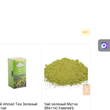
ХИТ
й Ahmad Tea Зеленый
Чай зеленый Матча
Желтая М
 пак
(Маття) КамлевЪ
Манго Ка