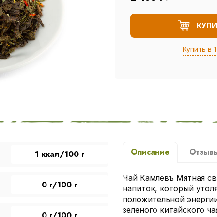
КУПИ
Купить в 1
Описание
Отзыв
1 ккал/100 г
Чай Камлевъ Мятная с
0 г/100 г
напиток, который утол
положительной энергии
зеленого китайского ча
0 г/100 г