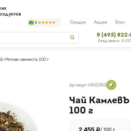
жих
родуктов
Скидки
Акции
Блог
8 (495) 822-
Ежедневно: 8:00
Ъ Мятная свежесть 100 г
Артикул: H1002163
Чай КамлевЪ
100 г
2 455
/ 100 г
Р