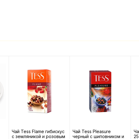
Чай Tess Flame гибискус
Чай Tess Pleasure
Ча
с земляникой и розовым
черный с шиповником и
25