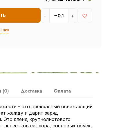
-
+
ТЬ
 клик
ы
(0)
Доставка
Оплата
вежесть – это прекрасный освежающий
яет жажду и дарит заряд
. Это бленд крупнолистового
я, лепестков сафлора, сосновых почек,