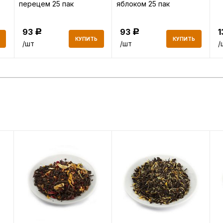
перецем 25 пак
яблоком 25 пак
93
93
Р
Р
КУПИТЬ
КУПИТЬ
/шт
/шт
/