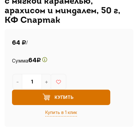
с мягкой карамелью,
арахисом и миндалем, 50 г,
КФ Спартак
64
/
Р
64
Сумма
Р
-
+
КУПИТЬ
Купить в 1 клик