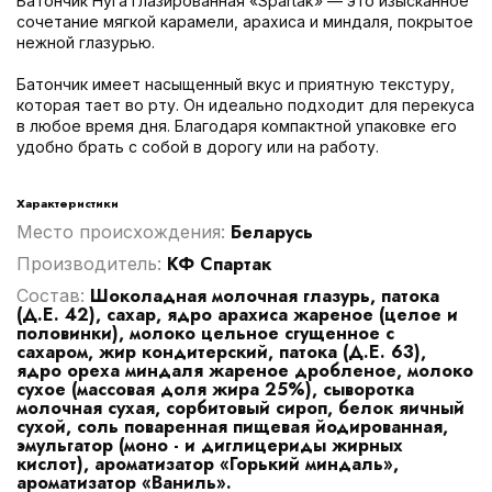
Батончик Нуга глазированная «Spartak» — это изысканное
сочетание мягкой карамели, арахиса и миндаля, покрытое
нежной глазурью.
Батончик имеет насыщенный вкус и приятную текстуру,
которая тает во рту. Он идеально подходит для перекуса
в любое время дня. Благодаря компактной упаковке его
удобно брать с собой в дорогу или на работу.
Характеристики
Беларусь
Место происхождения:
КФ Спартак
Производитель:
Шоколадная молочная глазурь, патока
Cостав:
(Д.Е. 42), сахар, ядро арахиса жареное (целое и
половинки), молоко цельное сгущенное с
сахаром, жир кондитерский, патока (Д.Е. 63),
ядро ореха миндаля жареное дробленое, молоко
сухое (массовая доля жира 25%), сыворотка
молочная сухая, сорбитовый сироп, белок яичный
сухой, соль поваренная пищевая йодированная,
эмульгатор (моно - и диглицериды жирных
кислот), ароматизатор «Горький миндаль»,
ароматизатор «Ваниль».