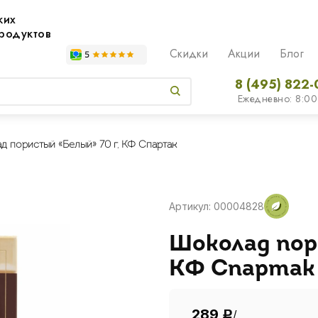
жих
родуктов
Скидки
Акции
Блог
8 (495) 822-
Ежедневно: 8:00
 пористый «Белый» 70 г, КФ Спартак
Артикул: 00004828
Шоколад пор
КФ Спартак
289
/
Р