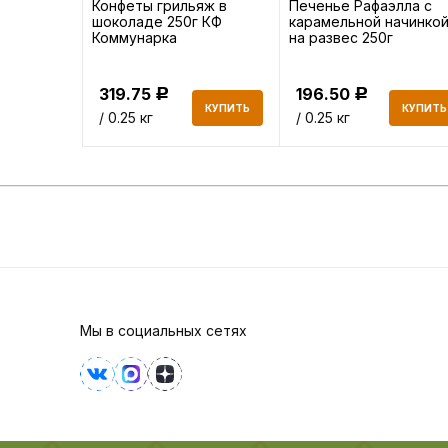
ad
Конфеты грильяж в
Печенье Рафаэлла с
евичной
шоколаде 250г КФ
карамельной начинко
Коммунарка
на развес 250г
319.75
196.50
Р
Р
КУПИТЬ
КУПИТЬ
КУПИТЬ
/ 0.25 кг
/ 0.25 кг
Мы в социальных сетях