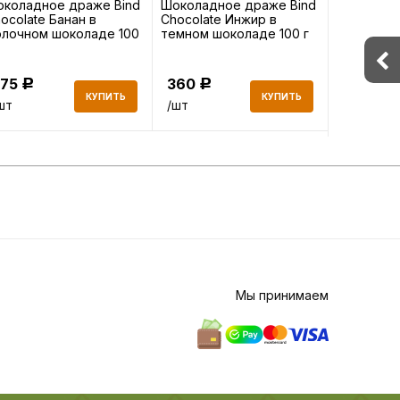
коладное драже Bind
Шоколадное драже Bind
Шоколадн
ocolate Банан в
Chocolate Инжир в
Chocolate
лочном шоколаде 100
темном шоколаде 100 г
молочном
г
375
360
360
Р
Р
Р
КУПИТЬ
КУПИТЬ
шт
/шт
/шт
Мы принимаем