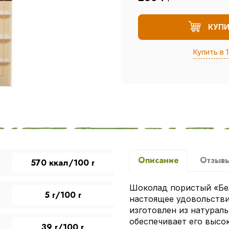
КУП
Купить в 1
Описание
Отзыв
570 ккал/100 г
Шоколад пористый «Бел
5 г/100 г
настоящее удовольстви
изготовлен из натураль
обеспечивает его высо
39 г/100 г