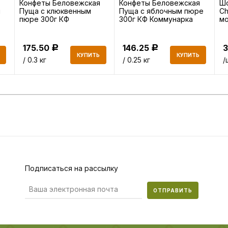
Конфеты Беловежская
Конфеты Беловежская
Шо
й
Пуща с клюквенным
Пуща с яблочным пюре
Ch
пюре 300г КФ
300г КФ Коммунарка
мо
Коммунарка
г
175.50
146.25
Р
Р
КУПИТЬ
КУПИТЬ
/ 0.3 кг
/ 0.25 кг
/
Подписаться на рассылку
ОТПРАВИТЬ