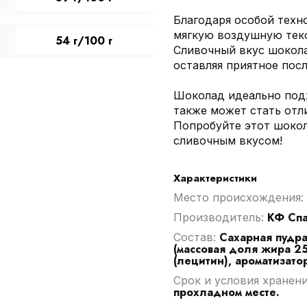
Благодаря особой техн
мягкую воздушную текс
54 г/100 г
Сливочный вкус шокола
оставляя приятное посл
Шоколад идеально подх
также может стать отл
Попробуйте этот шокол
сливочным вкусом!
Характеристики
Место происхождения:
КФ Спа
Производитель:
Сахарная пудра,
Cостав:
(массовая доля жира 25
(лецитин), ароматизато
Срок и условия хранен
прохладном месте.