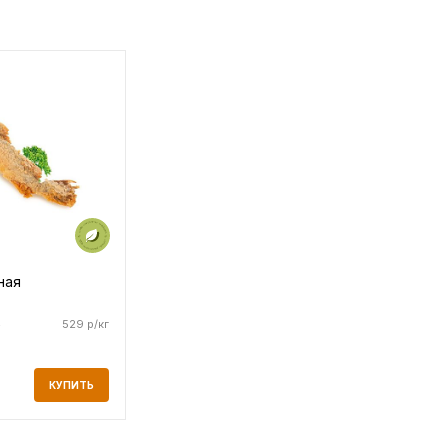
ная
4
529 р/кг
КУПИТЬ