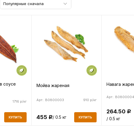
Популярные сначала
в соусе
Навага жаре
Мойва жареная
Арт.: B080000
Арт.: B0800003
910 р/кг
1716 р/кг
264.50
Р
455
/ 0.5 кг
Р
КУПИТЬ
КУПИТЬ
/ 0.5 кг