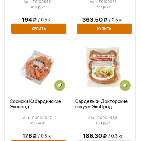
Арт.: F0100856
Арт.: F0100051
388 р/кг
727 р/кг
194
363.50
/ 0.5 кг
/ 0.5 кг
Р
Р
КУПИТЬ
КУПИТЬ
Сосиски Кабардинские
Сардельки Докторские
Экопрод
вакуум ЭкоПрод
Арт.: 00004647
Арт.: 00004466
356 р/кг
621 р/кг
178
186.30
/ 0.5 кг
/ 0.3 кг
Р
Р