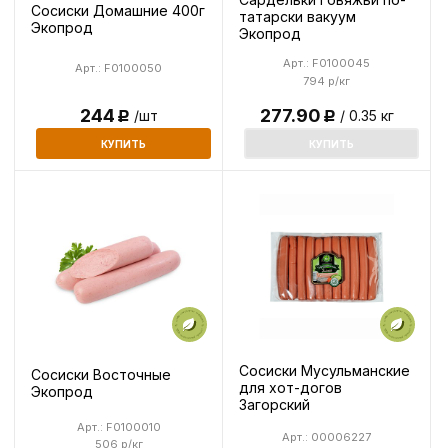
Сосиски Домашние 400г
татарски вакуум
Экопрод
Экопрод
Арт.: F0100045
Арт.: F0100050
794 р/кг
244
277.90
/шт
/ 0.35 кг
Р
Р
КУПИТЬ
КУПИТЬ
Сосиски Мусульманские
Сосиски Восточные
для хот-догов
Экопрод
Загорский
Арт.: F0100010
Арт.: 00006227
506 р/кг