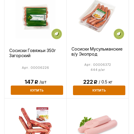
Сосиски Мусульманские
Сосиски Говяжьи 350г
в/у Экопрод
Загорский
Арт.: 00006372
Арт.: 00006226
444 р/кг
147
222
/шт
/ 0.5 кг
Р
Р
КУПИТЬ
КУПИТЬ