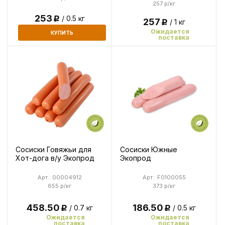
257 р/кг
253
/ 0.5 кг
Р
257
/ 1 кг
Р
Ожидается
КУПИТЬ
поставка
Сосиски Говяжьи для
Сосиски Южные
Хот-дога в/у Экопрод
Экопрод
Арт.: 00004912
Арт.: F0100055
655 р/кг
373 р/кг
458.50
186.50
/ 0.7 кг
/ 0.5 кг
Р
Р
Ожидается
Ожидается
поставка
поставка