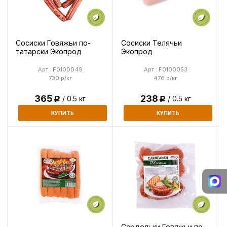
Сосиски Говяжьи по-
Сосиски Телячьи
татарски Экопрод
Экопрод
Арт.: F0100049
Арт.: F0100053
730 р/кг
476 р/кг
365
238
/ 0.5 кг
/ 0.5 кг
Р
Р
КУПИТЬ
КУПИТЬ
Сардельки Говяжьи по-