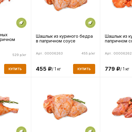
иных
Шашлык из куриного бедра
Шашлык из к
причном
в папричном соусе
папричном с
Арт.: 00006263
455 р/кг
Арт.: 00006262
529 р/кг
455
779
/ 1 кг
/ 1 кг
Р
Р
КУПИТЬ
КУПИТЬ