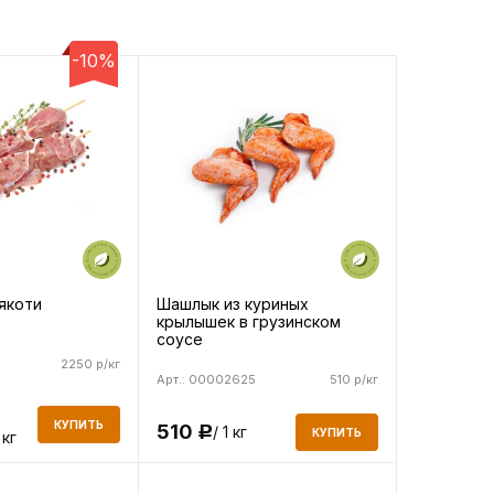
-10%
Шашлык из куриных
якоти
крылышек в грузинском
соусе
2250 р/кг
Арт.: 00002625
510 р/кг
КУПИТЬ
510
/ 1 кг
Р
КУПИТЬ
 кг