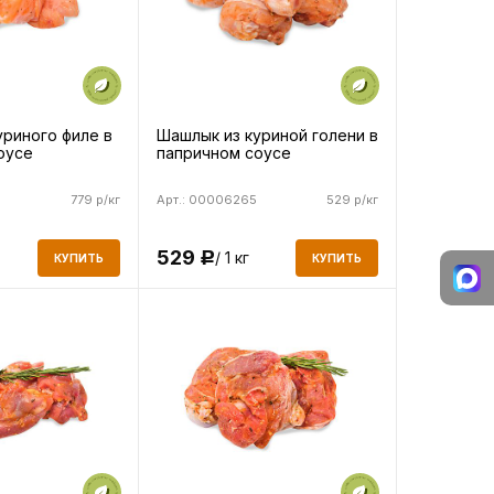
уриного филе в
Шашлык из куриной голени в
оусе
папричном соусе
779 р/кг
Арт.: 00006265
529 р/кг
529
/ 1 кг
Р
КУПИТЬ
КУПИТЬ