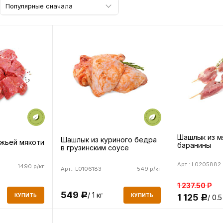
Популярные сначала
Шашлык из м
Шашлык из куриного бедра
яжьей мякоти
баранины
в грузинским соусе
Арт.: L0205882
1490 р/кг
Арт.: L0106183
549 р/кг
1 237.50
Р
549
/ 1 кг
Р
КУПИТЬ
1 125
КУПИТЬ
/ 0.5
Р