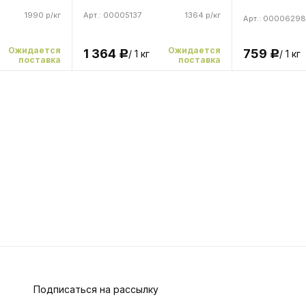
1990 р/кг
Арт.: 00005137
1364 р/кг
Арт.: 00006298
Ожидается
Ожидается
1 364
759
/ 1 кг
/ 1 кг
Р
Р
поставка
поставка
Подписаться на рассылку