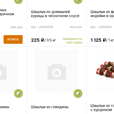
иных
Шашлык из домашней
Шашлык из ф
причном
курицы в чесночном соусе
индейки в о
Арт.: L0106208
450 р/кг
Арт.: L0106184
569 р/кг
Ожидается
225
1 125
КУПИТЬ
/ 0.5 кг
/ 1 кг
Р
Р
поставка
Шашлык из г
анины
Шашлык из говядины
с курдюком