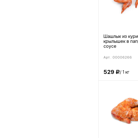
Шашлык из кур
крылышек в па
соусе
Арт.: 00006266
529
/ 1 кг
Р