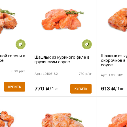
Шашлык из к
ной голени в
Шашлык из куриного филе в
окорочков в
се
грузинским соусе
соусе
609 р/кг
Арт.: L0106182
770 р/кг
Арт.: L0106181
КУПИТЬ
613
770
/ 1 кг
/ 1 кг
Р
Р
КУПИТЬ