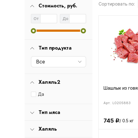
Сортировать по:
Стоимость, руб.
От
До
Тип продукта
Все
Халяль2
Шашлык из гов
Да
Арт.: L0205883
Тип мяса
745
/ 0.5 кг
Р
Халяль