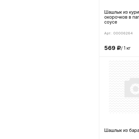
Шашлык из кур
окорочков в па
соусе
Арт.: 00006264
569
/ 1 кг
Р
Шашлык из бар