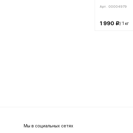
Арт.: 00004979
1 990
/ 1 кг
Р
Мы в социальных сетях