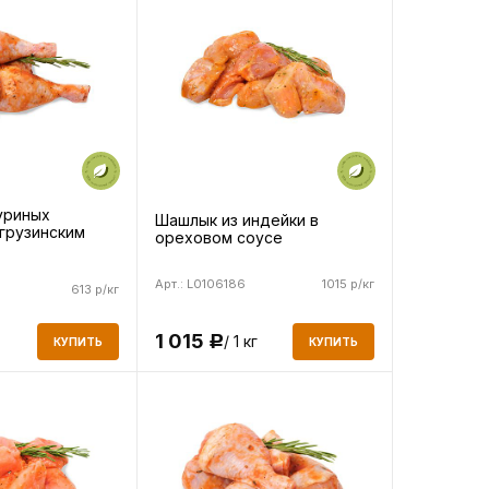
уриных
Шашлык из индейки в
 грузинским
ореховом соусе
Арт.: L0106186
1015 р/кг
613 р/кг
1 015
/ 1 кг
Р
КУПИТЬ
КУПИТЬ