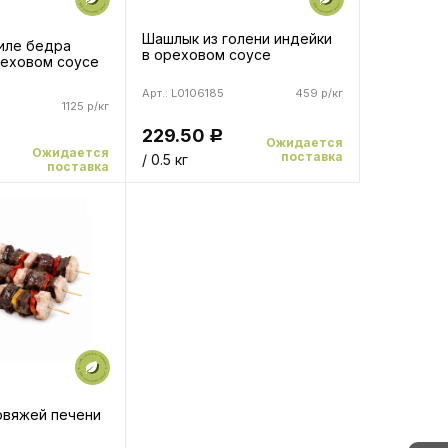
Шашлык из голени индейки
иле бедра
в ореховом соусе
реховом соусе
Арт.: L0106185
459 р/кг
1125 р/кг
229.50
Р
Ожидается
Ожидается
поставка
/ 0.5 кг
поставка
овяжей печени