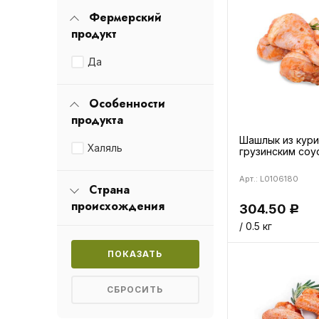
Фермерский
продукт
Да
Особенности
продукта
Шашлык из кури
Халяль
грузинским соу
Арт.: L0106180
Страна
происхождения
304.50
Р
/ 0.5 кг