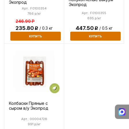
Экопрод
Экопрод
Арт.: F0100354
Арт.: F0100355
786 р/кг
895 р/кг
246.90
Р
235.80
447.50
/ 0.3 кг
/ 0.5 кг
Р
Р
КУПИТЬ
КУПИТЬ
Колбаски Пряные с
сыром в/у Экопрод
Арт.: 00004728
991 р/кг