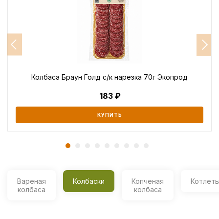
Колбаса Браун Голд с/к нарезка 70г Экопрод
183
КУПИТЬ
Вареная
Колбаски
Копченая
Котлет
колбаса
колбаса