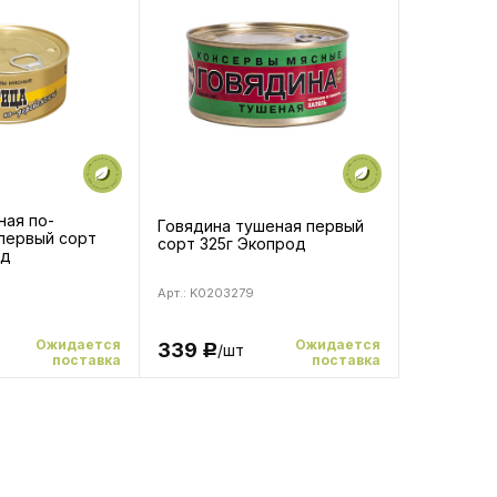
ная по-
Говядина тушеная первый
первый сорт
сорт 325г Экопрод
од
Арт.: K0203279
Ожидается
Ожидается
339
/шт
Р
поставка
поставка