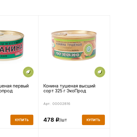
шеная первый
Конина тушеная высший
копрод
сорт 325 г ЭкоПрод
Арт.: 00002816
478
/шт
Р
КУПИТЬ
КУПИТЬ