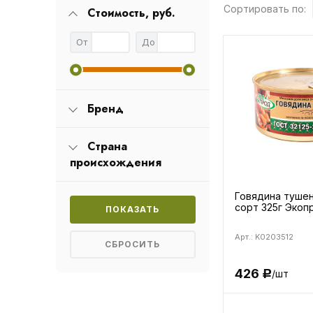
Сортировать по:
Стоимость, руб.
От
До
Бренд
Страна
происхождения
Говядина туше
сорт 325г Экоп
Арт.: K0203512
426
/шт
Р