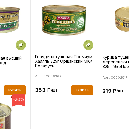
Говядина тушеная Премиум
Курица туше
ная высший
Халяль 325г Оршанский МКК
деревенски 
род
Беларусь
325 г ЭкоПр
Арт.: 00006362
Арт.: 00002817
353
/шт
219
Р
КУПИТЬ
/шт
КУПИТЬ
Р
-20%