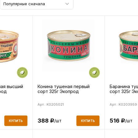
Популярные сначала
ная высший
Конина тушеная первый
Баранина ту
род
сорт 325г Экопрод
сорт 325г Э
Арт.: K0205021
Арт.: K0203959
388
516
/шт
/шт
Р
Р
КУПИТЬ
КУПИТЬ