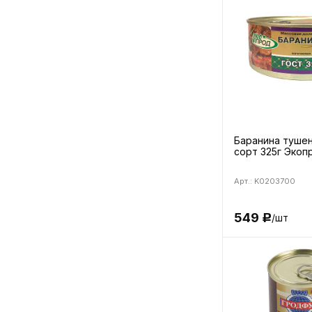
Баранина туше
сорт 325г Экоп
Арт.: K0203700
549
/шт
Р