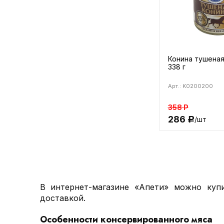
Конина тушена
338 г
Арт.: K0200200
358
Р
286
/шт
Р
В интернет-магазине «Апети» можно куп
доставкой.
Особенности консервированного мяса