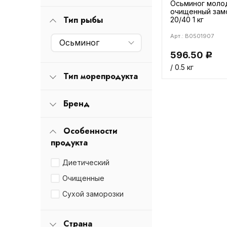
Осьминог моло
очищенный зам
Тип рыбы
20/40 1 кг
Арт.: B0501907
Осьминог
596.50
Р
/ 0.5 кг
Тип морепродукта
Бренд
Особенности
продукта
Диетический
Очищенные
Сухой заморозки
Страна