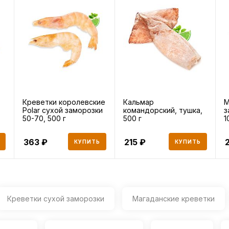
Креветки королевские
Кальмар
М
Polar сухой заморозки
командорский, тушка,
з
50-70, 500 г
500 г
1
363
215
КУПИТЬ
КУПИТЬ
Креветки сухой заморозки
Магаданские креветки