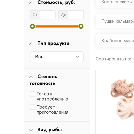
Стоимость, руб.
Королевские к
От
До
Тушки кальмар
Крабовое мяс
Тип продукта
Все
Сортировать по:
Степень
готовности
Готов к
употреблению
Требует
приготовления
Вид рыбы