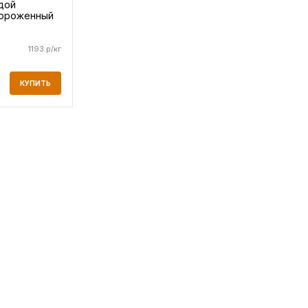
дой
ороженный
1193 р/кг
КУПИТЬ