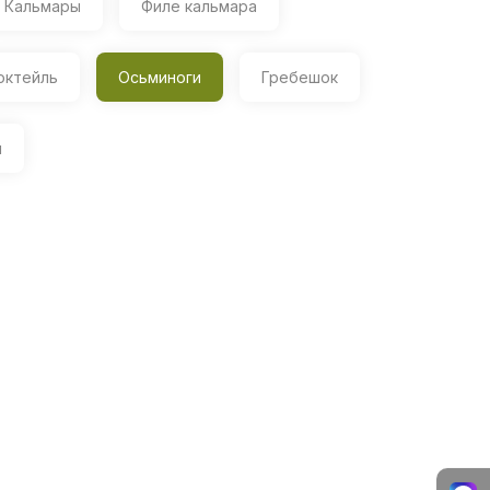
Кальмары
Филе кальмара
октейль
Осьминоги
Гребешок
ы