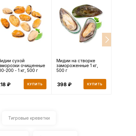
идии сухой
Мидии на створке
Морской
аморозки очищенные
замороженные 1 кг,
сухой за
00-200 - 1 кг, 500 г
500 г
весовой 1
218
398
593
КУПИТЬ
КУПИТЬ
Тигровые креветки