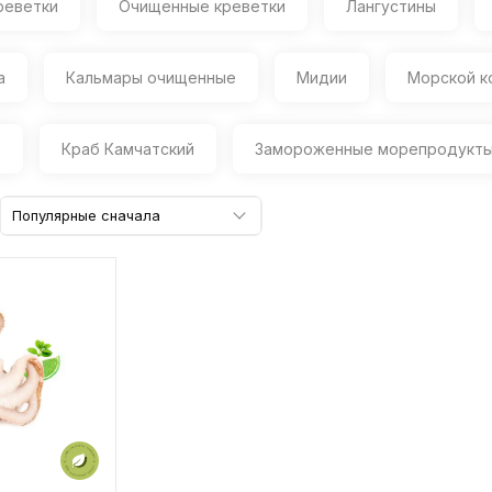
реветки
Очищенные креветки
Лангустины
а
Кальмары очищенные
Мидии
Морской к
о
Краб Камчатский
Замороженные морепродукт
Популярные сначала