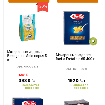
-20%
Макаронные изделия
Макаронные изделия
Bottega del Sole перья 5
Barilla Farfalle n.65 400 г
кг
Арт.: 00002473
Арт.: D2000010
498
Р
398
192
/шт
/шт
Р
Р
Ожидается
Ожидается
поставка
поставка