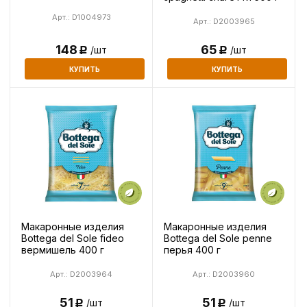
Арт.: D1004973
Арт.: D2003965
65
148
/шт
/шт
Р
Р
КУПИТЬ
КУПИТЬ
Макаронные изделия
Макаронные изделия
Bottega del Sole fideo
Bottega del Sole penne
вермишель 400 г
перья 400 г
Арт.: D2003964
Арт.: D2003960
51
51
/шт
/шт
Р
Р