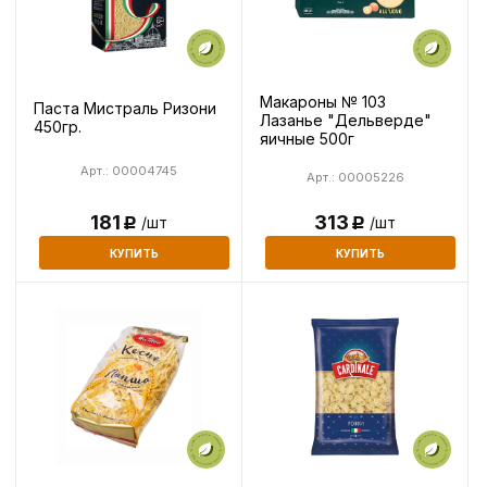
Макароны № 103
Паста Мистраль Ризони
Лазанье "Дельверде"
450гр.
яичные 500г
Арт.: 00004745
Арт.: 00005226
313
181
/шт
/шт
Р
Р
КУПИТЬ
КУПИТЬ