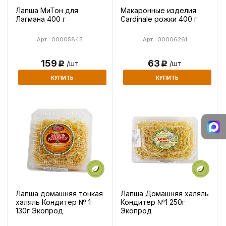
Лапша МиТон для
Макаронные изделия
Лагмана 400 г
Cardinale рожки 400 г
Арт.: 00005845
Арт.: 00006261
159
63
/шт
/шт
Р
Р
КУПИТЬ
КУПИТЬ
Лапша домашняя тонкая
Лапша Домашняя халяль
халяль Кондитер № 1
Кондитер №1 250г
130г Экопрод
Экопрод