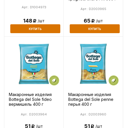
Арт.: D1004973
Арт.: D2003965
65
148
/шт
/шт
Р
Р
КУПИТЬ
КУПИТЬ
Макаронные изделия
Макаронные изделия
Bottega del Sole fideo
Bottega del Sole penne
вермишель 400 г
перья 400 г
Арт.: D2003964
Арт.: D2003960
51
51
/шт
/шт
Р
Р