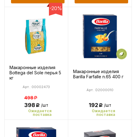
-20%
Макаронные изделия
Макаронные изделия
Bottega del Sole перья 5
Barilla Farfalle n.65 400 г
кг
Арт.: 00002473
Арт.: D2000010
498
Р
398
192
/шт
/шт
Р
Р
Ожидается
Ожидается
поставка
поставка