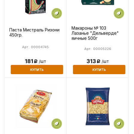
Макароны № 103
Паста Мистраль Ризони
Лазанье "Дельверде"
450гр.
яичные 500г
Арт.: 00004745
Арт.: 00005226
313
181
/шт
/шт
Р
Р
КУПИТЬ
КУПИТЬ