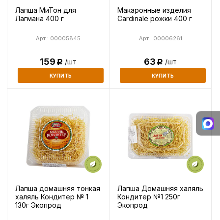
Лапша МиТон для
Макаронные изделия
Лагмана 400 г
Cardinale рожки 400 г
Арт.: 00005845
Арт.: 00006261
159
63
/шт
/шт
Р
Р
КУПИТЬ
КУПИТЬ
Лапша домашняя тонкая
Лапша Домашняя халяль
халяль Кондитер № 1
Кондитер №1 250г
130г Экопрод
Экопрод