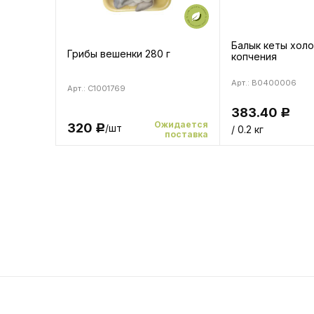
Балык кеты хол
Грибы вешенки 280 г
копчения
Арт.: B0400006
Арт.: C1001769
383.40
Р
Ожидается
320
/шт
Р
/ 0.2 кг
поставка