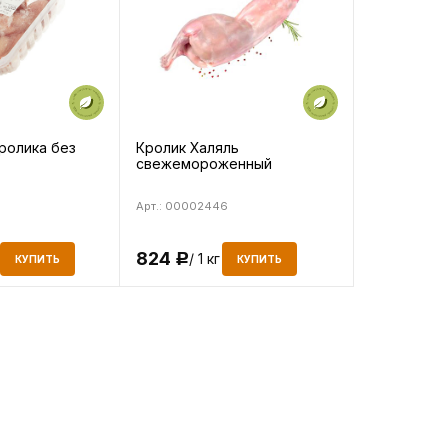
ролика без
Кролик Халяль
свежемороженный
Арт.: 00002446
824
/ 1 кг
Р
КУПИТЬ
КУПИТЬ