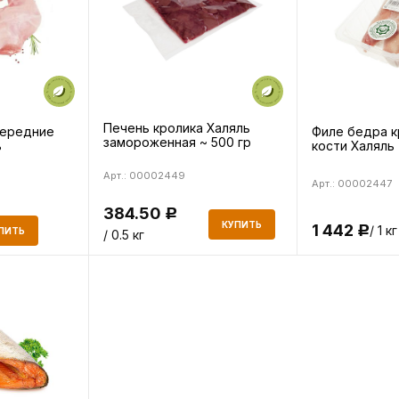
Печень кролика Халяль
передние
Филе бедра к
замороженная ~ 500 гр
ь
кости Халяль
Арт.: 00002449
Арт.: 00002447
384.50
Р
КУПИТЬ
1 442
/ 1 кг
Р
ПИТЬ
/ 0.5 кг