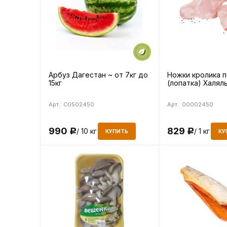
Арбуз Дагестан ~ от 7кг до
Ножки кролика 
15кг
(лопатка) Халял
Арт.: C0502450
Арт.: 00002450
990
829
/ 10 кг
/ 1 кг
Р
Р
КУПИТЬ
КУ